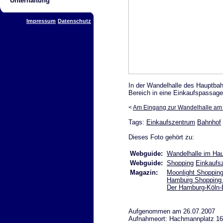
Unterhaltung
Impressum
Datenschutz
In der Wandelhalle des Hauptbah
Bereich in eine Einkaufspassag
<
Am Eingang zur Wandelhalle am
Tags:
Einkaufszentrum
Bahnhof
Dieses Foto gehört zu:
Webguide:
Wandelhalle im Ha
Webguide:
Shopping
Einkaufs
Magazin:
Moonlight Shopping
Hamburg Shopping 
Der Hamburg-Köln-
Aufgenommen am 26.07.2007
Aufnahmeort: Hachmannplatz 1