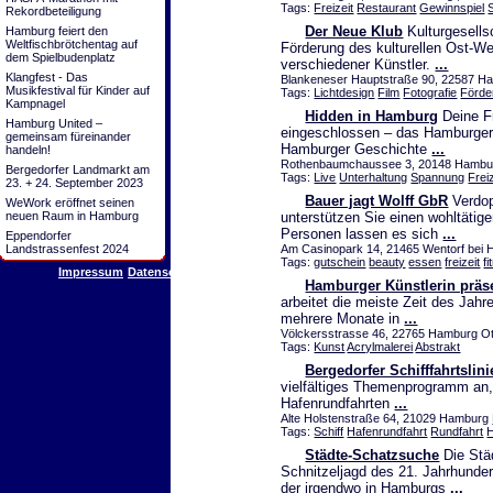
Tags:
Freizeit
Restaurant
Gewinnspiel
Rekordbeteiligung
Der Neue Klub
Kulturgesellsc
Hamburg feiert den
Weltfischbrötchentag auf
Förderung des kulturellen Ost-
dem Spielbudenplatz
verschiedener Künstler.
...
Klangfest - Das
Blankeneser Hauptstraße 90, 22587 H
Musikfestival für Kinder auf
Tags:
Lichtdesign
Film
Fotografie
Förde
Kampnagel
Hidden in Hamburg
Deine Fr
Hamburg United –
eingeschlossen – das Hamburger 
gemeinsam füreinander
Hamburger Geschichte
...
handeln!
Rothenbaumchaussee 3, 20148 Hamburg
Bergedorfer Landmarkt am
Tags:
Live
Unterhaltung
Spannung
Freiz
23. + 24. September 2023
Bauer jagt Wolff GbR
Verdop
WeWork eröffnet seinen
neuen Raum in Hamburg
unterstützen Sie einen wohltätig
Personen lassen es sich
...
Eppendorfer
Landstrassenfest 2024
Am Casinopark 14, 21465 Wentorf bei 
Tags:
gutschein
beauty
essen
freizeit
f
Impressum
Datenschutz
Hamburger Künstlerin präse
arbeitet die meiste Zeit des Jahr
mehrere Monate in
...
Völckersstrasse 46, 22765 Hamburg Ot
Tags:
Kunst
Acrylmalerei
Abstrakt
Bergedorfer Schifffahrtsli
vielfältiges Themenprogramm an,
Hafenrundfahrten
...
Alte Holstenstraße 64, 21029 Hamburg
Tags:
Schiff
Hafenrundfahrt
Rundfahrt
Städte-Schatzsuche
Die Städ
Schnitzeljagd des 21. Jahrhunder
der irgendwo in Hamburgs
...