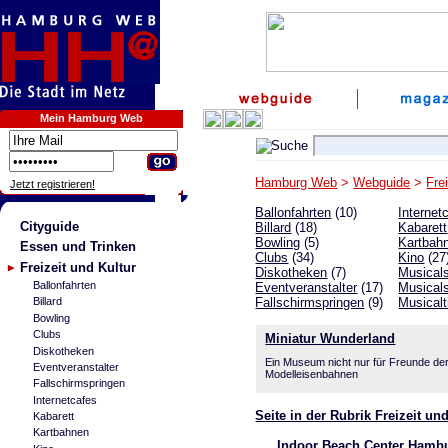
Mein Hamburg Web
Hamburg Web
>
Webguide
>
Fre
Jetzt registrieren!
Ballonfahrten
(10)
Internet
Cityguide
Billard
(18)
Kabarett
Bowling
(5)
Kartbah
Essen und Trinken
Clubs
(34)
Kino
(27
Freizeit und Kultur
Diskotheken
(7)
Musical
Ballonfahrten
Eventveranstalter
(17)
Musicals
Fallschirmspringen
(9)
Musicalt
Billard
Bowling
Clubs
Miniatur Wunderland
Diskotheken
Ein Museum nicht nur für Freunde de
Eventveranstalter
Modelleisenbahnen
Fallschirmspringen
Internetcafes
Seite in der Rubrik Freizeit u
Kabarett
Kartbahnen
Indoor Beach Center Hamb