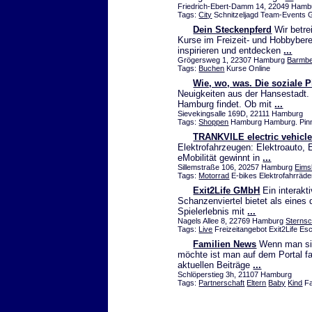
Friedrich-Ebert-Damm 14, 22049 Hamb
Tags:
City
Schnitzeljagd Team-Events 
Dein Steckenpferd
Wir betrei
Kurse im Freizeit- und Hobbyber
inspirieren und entdecken
...
Grögersweg 1, 22307 Hamburg
Barmb
Tags:
Buchen
Kurse Online
Wie, wo, was. Die soziale
Neuigkeiten aus der Hansestadt. 
Hamburg findet. Ob mit
...
Sievekingsalle 169D, 22111 Hamburg
Tags:
Shoppen
Hamburg Hamburg. Pin
TRANKVILE electric vehicl
Elektrofahrzeugen: Elektroauto, 
eMobilität gewinnt in
...
Sillemstraße 106, 20257 Hamburg
Eims
Tags:
Motorrad
E-bikes Elektrofahrräde
Exit2Life GMbH
Ein interakt
Schanzenviertel bietet als eines
Spielerlebnis mit
...
Nagels Allee 8, 22769 Hamburg
Sterns
Tags:
Live
Freizeitangebot Exit2Life 
Familien News
Wenn man sic
möchte ist man auf dem Portal fa
aktuellen Beiträge
...
Schlöperstieg 3h, 21107 Hamburg
Tags:
Partnerschaft
Eltern
Baby
Kind
Fa