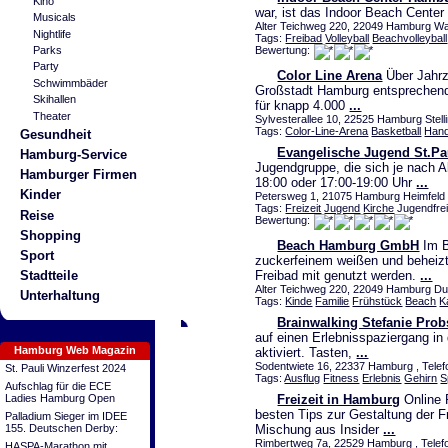
Kino
war, ist das Indoor Beach Cent
Musicals
Alter Teichweg 220, 22049 Hamburg Wa
Nightlife
Tags:
Freibad
Volleyball
Beachvolleyball
Bewertung:
Parks
Party
Color Line Arena
Über Jahrz
Schwimmbäder
Großstadt Hamburg entsprechenden
Skihallen
für knapp 4.000
...
Theater
Sylvesterallee 10, 22525 Hamburg Stell
Tags:
Color-Line-Arena
Basketball
Hand
Gesundheit
Evangelische Jugend St.Pa
Hamburg-Service
Jugendgruppe, die sich je nach 
Hamburger Firmen
18:00 oder 17:00-19:00 Uhr
...
Kinder
Petersweg 1, 21075 Hamburg Heimfeld
Tags:
Freizeit
Jugend
Kirche
Jugendfrei
Reise
Bewertung:
Shopping
Beach Hamburg GmbH
Im B
Sport
zuckerfeinem weißen und beheiz
Freibad mit genutzt werden.
...
Stadtteile
Alter Teichweg 220, 22049 Hamburg Dul
Unterhaltung
Tags:
Kinde
Familie
Frühstück
Beach
K
Brainwalking Stefanie Prob
auf einen Erlebnisspaziergang in
Hamburg Web Magazin
aktiviert. Tasten,
...
Sodentwiete 16, 22337 Hamburg , Telef
St. Pauli Winzerfest 2024
Tags:
Ausflug
Fitness
Erlebnis
Gehirn
S
Aufschlag für die ECE
Ladies Hamburg Open
Freizeit in Hamburg
Online 
besten Tips zur Gestaltung der F
Palladium Sieger im IDEE
155. Deutschen Derby:
Mischung aus Insider
...
Rimbertweg 7a, 22529 Hamburg , Telefo
HASPA-Marathon mit