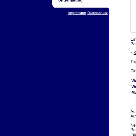
Unterhaltung
Impressum
Datenschutz
Ei
Pa
<
K
Ta
Die
We
We
Ma
Au
Au
Ne
Par
mö