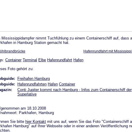
n Mississippidampfer nimmt Tuchfühlung zu einem Containerschiff auf, dass 
rkhafen in Hamburg Station gemacht hat.
öhlbrandbrücke
Hafenrundfahrt mit Mississipp
gs:
Container
Terminal
Elbe
Hafenrundfahrt
Hafen
ses Foto gehört zu:
bguide:
Freihafen Hamburg
bguide:
Hafenrundfahrten
Hafen
Container
gazin:
Conti Jupiter kommt nach Hamburg - Infos zum Containerschiff der
Superlative
fgenommen am 18.10.2008
fnahmeort: Parkhafen, Hamburg
hmen Sie bitte
hier Kontakt
mit uns auf, wenn Sie das Foto "Containerschiff 
khafen Hamburg" auf Ihrer Webseite oder in einer anderen Veröffentlichung n
chten.