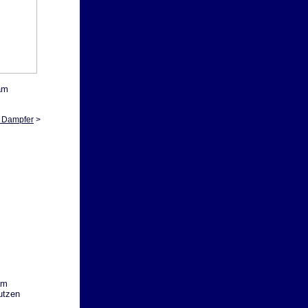
am
i Dampfer
>
am
utzen