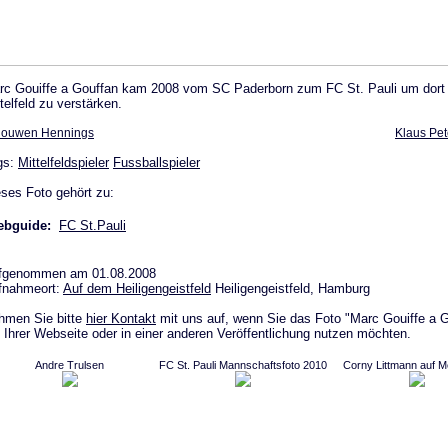
rc Gouiffe a Gouffan kam 2008 vom SC Paderborn zum FC St. Pauli um dort
telfeld zu verstärken.
ouwen Hennings
Klaus Pe
gs:
Mittelfeldspieler
Fussballspieler
ses Foto gehört zu:
bguide:
FC St.Pauli
fgenommen am 01.08.2008
fnahmeort:
Auf dem Heiligengeistfeld
Heiligengeistfeld, Hamburg
hmen Sie bitte
hier Kontakt
mit uns auf, wenn Sie das Foto "Marc Gouiffe a 
 Ihrer Webseite oder in einer anderen Veröffentlichung nutzen möchten.
Andre Trulsen
FC St. Pauli Mannschaftsfoto 2010
Corny Littmann auf Me