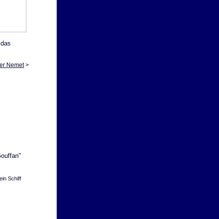
 das
ter Nemet
>
Gouffan"
in Schiff