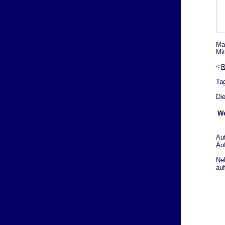
Ma
Mit
<
R
Ta
Die
We
Au
Au
Ne
auf