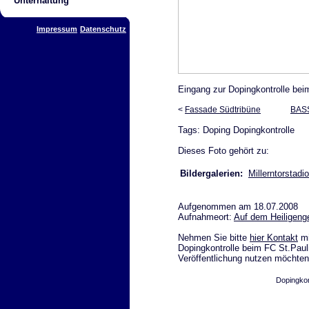
Unterhaltung
Impressum
Datenschutz
Eingang zur Dopingkontrolle bei
<
Fassade Südtribüne
BAS
Tags: Doping Dopingkontrolle
Dieses Foto gehört zu:
Bildergalerien:
Millerntorstadi
Aufgenommen am 18.07.2008
Aufnahmeort:
Auf dem Heiligenge
Nehmen Sie bitte
hier Kontakt
mi
Dopingkontrolle beim FC St.Pauli
Veröffentlichung nutzen möchten
Dopingkon