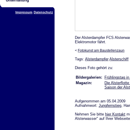
Unterhaltung
Impressum
Datenschutz
Der Alsterdampfer FCS Alsterwass
Elektromotor fährt.
<
Fotokunst am Baustellenzaun
Tags:
Alsterdampfer
Alsterschiff
Dieses Foto gehört zu:
Bildergalerien:
Frühlingstag i
Magazin:
Die Alsterflotte
Saison der Als
Aufgenommen am 05.04.2009
Aufnahmeort:
Jungfernstieg
, Ha
Nehmen Sie bitte
hier Kontakt
mi
Alsterwasser" auf Ihrer Webseite