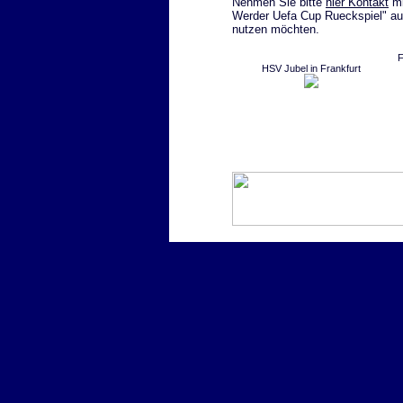
Nehmen Sie bitte
hier Kontakt
mi
Werder Uefa Cup Rueckspiel" auf 
nutzen möchten.
F
HSV Jubel in Frankfurt