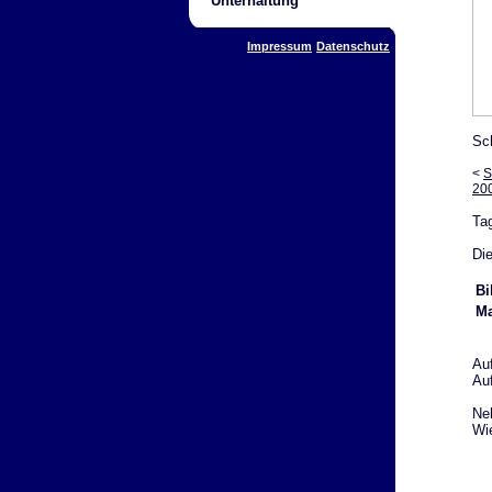
Unterhaltung
Impressum
Datenschutz
Sc
<
S
20
Ta
Die
Bi
Ma
Au
Au
Ne
Wie