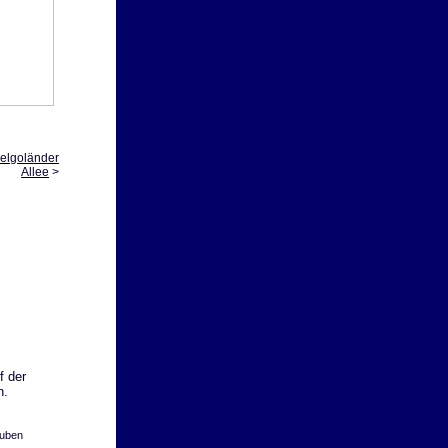
Helgoländer
Allee
>
f der
n.
buben