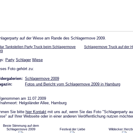
hlagerparty auf der Wiese am Rande des Schlagermove 2009.
tar Tankstellen Party Truck beim Schlagermove
Schlagermove Truck auf der 
09
gs:
Party
Schlager
Wiese
ses Foto gehört zu:
ldergalerien:
Schlagermove 2009
gazin:
Fotos und Bericht vom Schlagermove 2009 in Hamburg
fgenommen am 11.07.2009
fnahmeort: Helgoländer Allee, Hamburg
hmen Sie bitte
hier Kontakt
mit uns auf, wenn Sie das Foto "Schlagerparty au
se" auf Ihrer Webseite oder in einer anderen Veröffentlichung nutzen möchte
Beste Stimmung auf dem
Schlagermove 2009
Festival der Liebe
Wildecker Herz