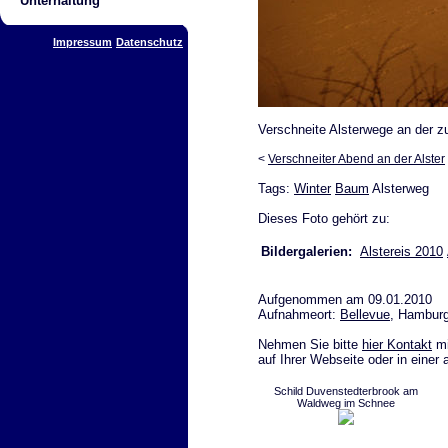
Unterhaltung
Impressum
Datenschutz
Verschneite Alsterwege an der zu
<
Verschneiter Abend an der Alster
Tags:
Winter
Baum
Alsterweg
Dieses Foto gehört zu:
Bildergalerien:
Alstereis 2010
Aufgenommen am 09.01.2010
Aufnahmeort:
Bellevue
, Hambur
Nehmen Sie bitte
hier Kontakt
mi
auf Ihrer Webseite oder in einer
Schild Duvenstedterbrook am
Waldweg im Schnee