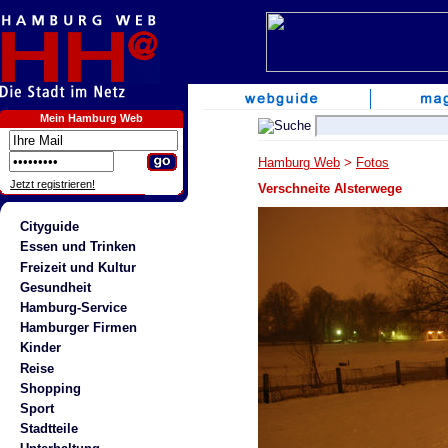
Mein Hamburg Web
Hamburg Web
>
Fotos
Jetzt registrieren!
Verschneite Alsterwege
Cityguide
Essen und Trinken
Freizeit und Kultur
Gesundheit
Hamburg-Service
Hamburger Firmen
Kinder
Reise
Shopping
Sport
Stadtteile