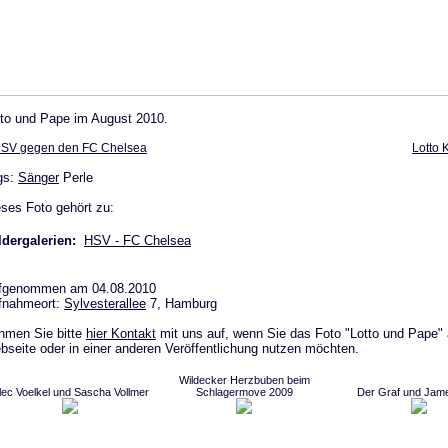
tto und Pape im August 2010.
SV gegen den FC Chelsea
Lotto 
gs:
Sänger
Perle
ses Foto gehört zu:
ldergalerien:
HSV - FC Chelsea
fgenommen am 04.08.2010
fnahmeort:
Sylvesterallee
7, Hamburg
hmen Sie bitte
hier Kontakt
mit uns auf, wenn Sie das Foto "Lotto und Pape" a
seite oder in einer anderen Veröffentlichung nutzen möchten.
Wildecker Herzbuben beim
lec Voelkel und Sascha Vollmer
Schlagermove 2009
Der Graf und Jam