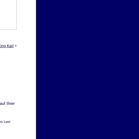
King Karl
>
uf Ihrer
es Last