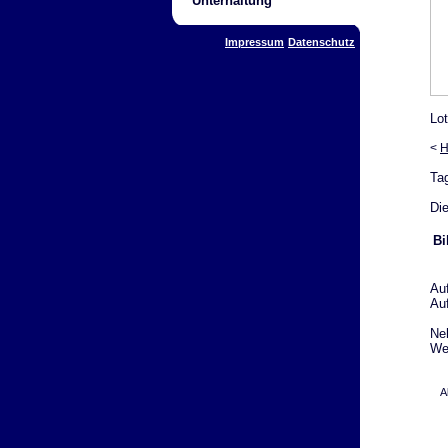
Unterhaltung
Impressum
Datenschutz
Lo
<
H
Ta
Die
Bi
Au
Au
Ne
Web
A