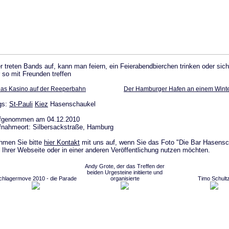
r treten Bands auf, kann man feiern, ein Feierabendbierchen trinken oder sich
 so mit Freunden treffen
as Kasino auf der Reeperbahn
Der Hamburger Hafen an einem Wint
gs:
St-Pauli
Kiez
Hasenschaukel
fgenommen am 04.12.2010
fnahmeort: Silbersackstraße, Hamburg
hmen Sie bitte
hier Kontakt
mit uns auf, wenn Sie das Foto "Die Bar Hasensc
 Ihrer Webseite oder in einer anderen Veröffentlichung nutzen möchten.
Andy Grote, der das Treffen der
beiden Urgesteine initiierte und
chlagermove 2010 - die Parade
organisierte
Timo Schult