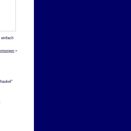
 einfach
ermorgen
>
haukel"
z