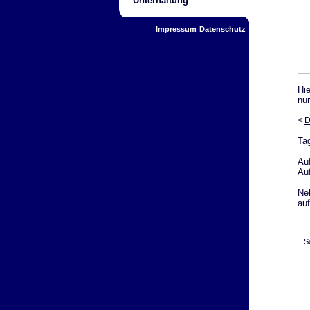
Unterhaltung
Impressum
Datenschutz
Hie
nur
<
D
Ta
Au
Au
Ne
auf
S