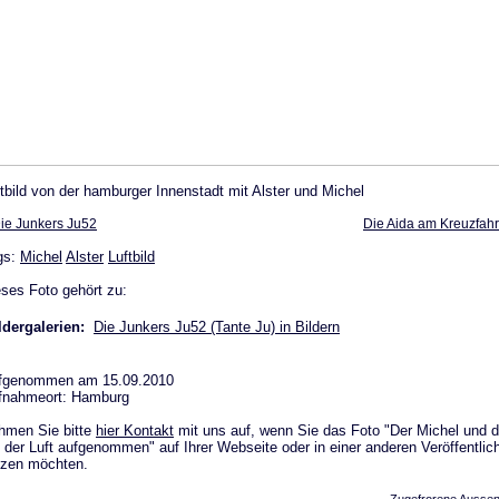
tbild von der hamburger Innenstadt mit Alster und Michel
ie Junkers Ju52
Die Aida am Kreuzfahr
gs:
Michel
Alster
Luftbild
ses Foto gehört zu:
ldergalerien:
Die Junkers Ju52 (Tante Ju) in Bildern
fgenommen am 15.09.2010
fnahmeort: Hamburg
hmen Sie bitte
hier Kontakt
mit uns auf, wenn Sie das Foto "Der Michel und di
 der Luft aufgenommen" auf Ihrer Webseite oder in einer anderen Veröffentlic
tzen möchten.
Zugefrorene Aussena