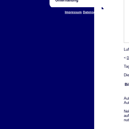
Unterhaltung
Impressum
Datenschutz
Luf
<
D
Ta
Die
Bi
Au
Au
Ne
auf
nu