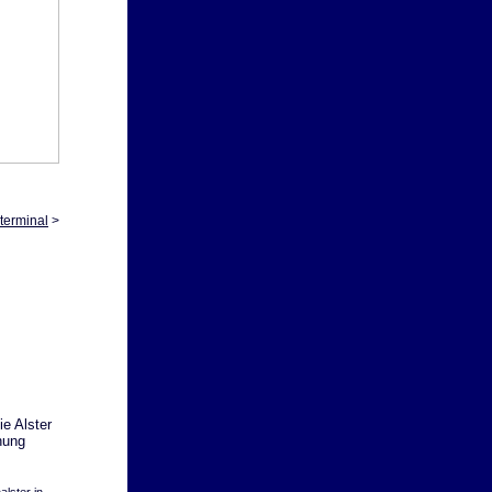
terminal
>
e Alster
hung
lster in