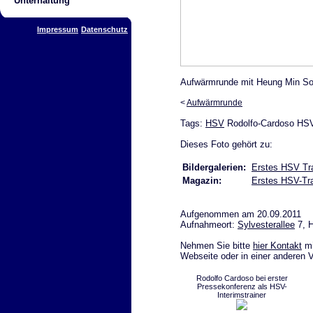
Unterhaltung
Impressum
Datenschutz
Aufwärmrunde mit Heung Min So
<
Aufwärmrunde
Tags:
HSV
Rodolfo-Cardoso HSV-
Dieses Foto gehört zu:
Bildergalerien:
Erstes HSV Tra
Magazin:
Erstes HSV-Tra
Aufgenommen am 20.09.2011
Aufnahmeort:
Sylvesterallee
7, 
Nehmen Sie bitte
hier Kontakt
mi
Webseite oder in einer anderen 
Rodolfo Cardoso bei erster
Pressekonferenz als HSV-
Interimstrainer