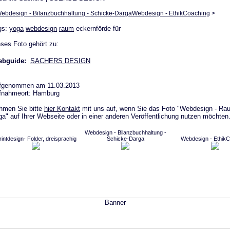
ebdesign - Bilanzbuchhaltung - Schicke-Darga
Webdesign - EthikCoaching
>
gs:
yoga
webdesign
raum
eckernförde für
ses Foto gehört zu:
bguide:
SACHERS DESIGN
fgenommen am 11.03.2013
fnahmeort: Hamburg
hmen Sie bitte
hier Kontakt
mit uns auf, wenn Sie das Foto "Webdesign - Rau
a" auf Ihrer Webseite oder in einer anderen Veröffentlichung nutzen möchten
Webdesign - Bilanzbuchhaltung -
rintdesign- Folder, dreisprachig
Schicke-Darga
Webdesign - EthikC