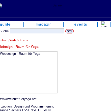
mburg Web
>
Fotos
bdesign - Raum für Yoga
tp://www.raumfueryoga.net
nzeption, Design und Programmierung
sanne Sachers | SSENSE DESIGN