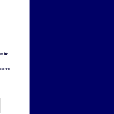
m für
.
oaching