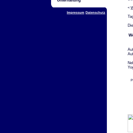
Unterhaltung
<
W
Impressum
Datenschutz
Ta
Die
We
Au
Au
Ne
Yog
P