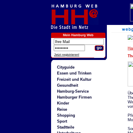
Mein Hamburg Web
Ha
Jetzt registrieren!
Th
Cityguide
Essen und Trinken
Freizeit und Kultur
Gesundheit
Hamburg-Service
Üb
Hamburger Firmen
The
Wi
Kinder
vor
Reise
Pfi
Shopping
Mon
Sport
Stadtteile
So