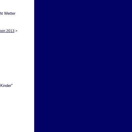
cht Wetter
een 2013
>
 Kinder"