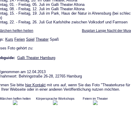
tag, 24.- Freitag, 28. im Galli Theater, Altona
tag, 01. - Freitag, 05. Juli im Galli Theater Altona
tag, 08. - Freitag, 12. Juli im Galli Theater Altona
tag, 15. - Freitag, 19. Juli im Park, Haus der Natur in Ahrensburg (bei schle
n)
tag, 22. - Freitag, 26. Juli Gut Karlshöhe zwischen Volksdorf und Farmsen
ärchen helfen heilen
Busplan Lange Nacht der Mus
gs:
Kurs
Ferien
Spiel
Theater
Spaß
ses Foto gehört zu:
bguide:
Galli Theater Hamburg
fgenommen am 12.04.2013
fnahmeort: Behringstraße 26-28, 22765 Hamburg
hmen Sie bitte
hier Kontakt
mit uns auf, wenn Sie das Foto "Theaterkurse für
 Ihrer Webseite oder in einer anderen Veröffentlichung nutzen möchten.
Märchen helfen heilen
Körpersprache Workshops
Feiern im Theater