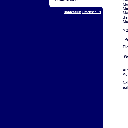
Mon
Unterhaltung
Mon
Mon
Impressum
Datenschutz
Mon
dri
Mon
<
M
Ta
Die
We
Au
Au
Ne
auf