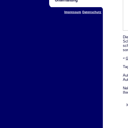
Unterhaltung
Impressum
Datenschutz
Di
Sc
sc
so
<
G
Ta
Au
Au
Ne
Ihr
3