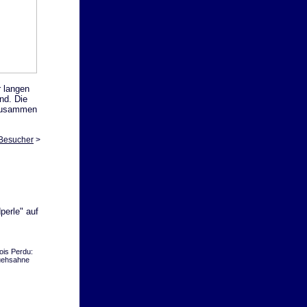
r langen
nd. Die
 zusammen
-Besucher
>
perle" auf
is Perdu:
ruehsahne