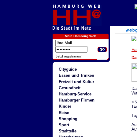
Mein Hamburg Web
Ha
Jetzt registrieren!
Da
Cityguide
Essen und Trinken
Freizeit und Kultur
Gesundheit
Da
Wa
Hamburg-Service
Hamburger Firmen
<
S
Kinder
TE
Reise
Ta
Shopping
Au
Sport
Au
Stadtteile