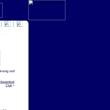
knung und
 Basketball
Club
>