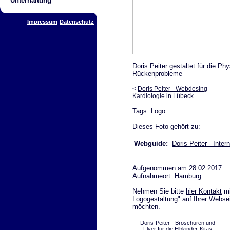
Unterhaltung
Impressum
Datenschutz
Doris Peiter gestaltet für die Phy
Rückenprobleme
<
Doris Peiter - Webdesing
Kardiologie in Lübeck
Tags:
Logo
Dieses Foto gehört zu:
Webguide:
Doris Peiter - Inter
Aufgenommen am 28.02.2017
Aufnahmeort: Hamburg
Nehmen Sie bitte
hier Kontakt
mi
Logogestaltung" auf Ihrer Websei
möchten.
Doris-Peiter - Broschüren und
Flyer für die Elbkinder-Kitas