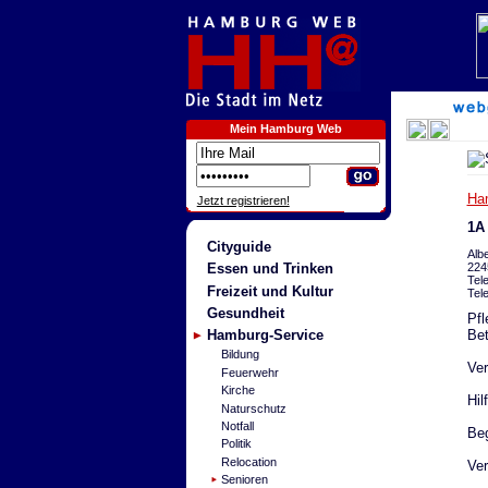
Mein Hamburg Web
Ha
Jetzt registrieren!
1A
Cityguide
Albe
224
Essen und Trinken
Tel
Freizeit und Kultur
Tel
Gesundheit
Pfl
Bet
Hamburg-Service
Bildung
Ver
Feuerwehr
Kirche
Hil
Naturschutz
Notfall
Beg
Politik
Relocation
Ver
Senioren