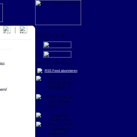
rten
RSS Feed abonnieren
ern/