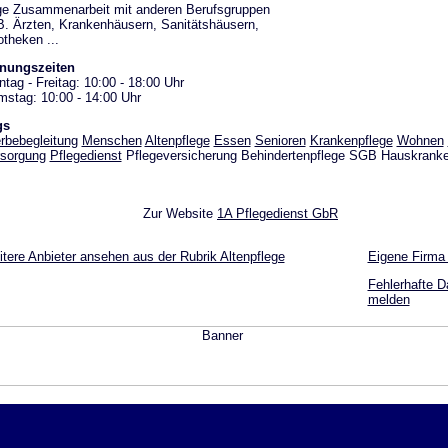
e Zusammenarbeit mit anderen Berufsgruppen
B. Ärzten, Krankenhäusern, Sanitätshäusern,
theken ...
fnungszeiten
tag - Freitag: 10:00 - 18:00 Uhr
stag: 10:00 - 14:00 Uhr
gs
rbebegleitung
Menschen
Altenpflege
Essen
Senioren
Krankenpflege
Wohnen
sorgung
Pflegedienst
Pflegeversicherung Behindertenpflege SGB Hauskranke
Zur Website
1A Pflegedienst GbR
tere Anbieter ansehen aus der Rubrik Altenpflege
Eigene Firma
Fehlerhafte D
melden