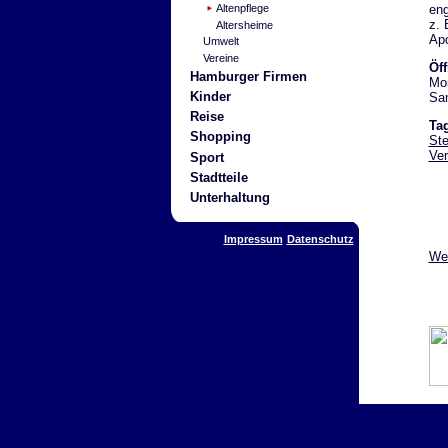
eng
Altenpflege
z. 
Altersheime
Apo
Umwelt
Vereine
Öf
Hamburger Firmen
Mon
Kinder
Sam
Reise
Ta
Shopping
Ste
Ver
Sport
Stadtteile
Unterhaltung
Impressum
Datenschutz
Wei