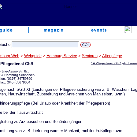
mburg Web
>
Webguide
>
Hamburg-Service
>
Senioren
>
Altenpflege
 Pflegedienst GbR
1A Pflegedienst GbR jetzt bewe
rtine-Assor-Str. 8c,
57 Hamburg Schnelsen
efon: (0176) 34759690
efax: (040) 63679634
ege nach SGB XI (Leistungen der Pflegeversicherung wie z. B. Waschen, Lag
ten, Hauswirtschaft, Zubereitung und Anreichen von Mahlzeiten, uvm.)
hinderungspflege (Bei Urlaub oder Krankheit der Pflegeperson)
fe bei der Hauswirtschaft
leitung zu Arztbesuchen und Behördengängen
mittlung von z. B. Lieferung warmer Mahlzeit, mobiler Fußpflege uvm.