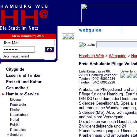
Mein Hamburg Web
Hamburg Web
>
Webguide
>
Ha
Jetzt registrieren!
Freie Ambulante Pflege Volksd
Cityguide
Eulenkrugstrasse 66,
Bewertung
22359 Hamburg Volksdorf
Essen und Trinken
Telefon: (040) 60912234
Freizeit und Kultur
Telefax: (040) 60912226
Gesundheit
Ambulanter Pflegedienst und am
Pflege für ganz Hamburg. Zertifi
Hamburg-Service
DIN ISO und durch die Deutsche 
Bildung
Sklerose Gesellschaft. Spezialisi
Feuerwehr
auf chronische Wundversorgung, 
Kirche
Sklerose (MS), ALS, Schlaganfa
Naturschutz
und palliaitve Versorgung.
Notfall
Dazu bieten wir noch Haushaltshi
Politik
Zivildienstleistende und 24
Relocation
Stundenversorgung an. Überleit
Senioren
Krankenhaus und ambulante statt 