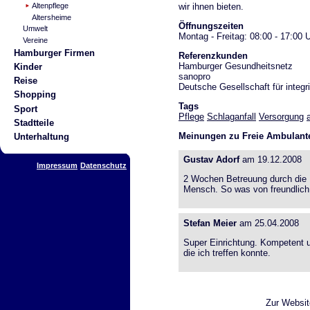
wir ihnen bieten.
Altenpflege
Altersheime
Öffnungszeiten
Umwelt
Montag - Freitag: 08:00 - 17:00 
Vereine
Hamburger Firmen
Referenzkunden
Hamburger Gesundheitsnetz
Kinder
sanopro
Reise
Deutsche Gesellschaft für integr
Shopping
Tags
Sport
Pflege
Schlaganfall
Versorgung
Stadtteile
Meinungen zu Freie Ambulante
Unterhaltung
Gustav Adorf
am 19.12.2008
Impressum
Datenschutz
2 Wochen Betreuung durch die F
Mensch. So was von freundlich
Stefan Meier
am 25.04.2008
Super Einrichtung. Kompetent u
die ich treffen konnte.
Zur Websi