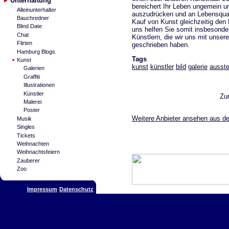
Unterhaltung
bereichert Ihr Leben ungemein un
Alleinunterhalter
auszudrücken und an Lebensqual
Bauchredner
Kauf von Kunst gleichzeitig den 
Blind Date
uns helfen Sie somit insbesonde
Chat
Künstlern, die wir uns mit unser
Flirten
geschrieben haben.
Hamburg Blogs
Tags
Kunst
kunst
künstler
bild
galerie
ausste
Galerien
Graffiti
Illustrationen
Künstler
Zu
Malerei
Poster
Weitere Anbieter ansehen aus de
Musik
Singles
Tickets
Weihnachten
Weihnachtsfeiern
Zauberer
Zoo
Impressum
Datenschutz