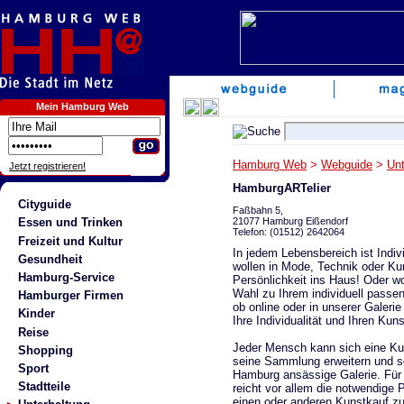
Mein Hamburg Web
Hamburg Web
>
Webguide
>
Unt
Jetzt registrieren!
HamburgARTelier
Cityguide
Faßbahn 5,
21077 Hamburg Eißendorf
Essen und Trinken
Telefon: (01512) 2642064
Freizeit und Kultur
In jedem Lebensbereich ist Indivi
Gesundheit
wollen in Mode, Technik oder Ku
Hamburg-Service
Persönlichkeit ins Haus! Oder wo
Wahl zu Ihrem individuell passe
Hamburger Firmen
ob online oder in unserer Galeri
Kinder
Ihre Individualität und Ihren Ku
Reise
Jeder Mensch kann sich eine K
Shopping
seine Sammlung erweitern und sei
Sport
Hamburg ansässige Galerie. Fü
Stadtteile
reicht vor allem die notwendige 
einen oder anderen Kunstkauf zu