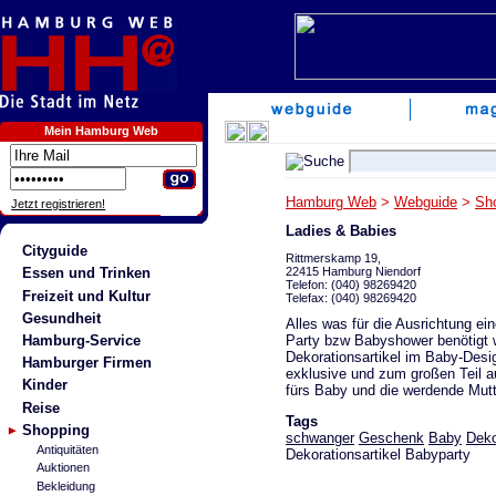
Mein Hamburg Web
Hamburg Web
>
Webguide
>
Sh
Jetzt registrieren!
Ladies & Babies
Cityguide
Rittmerskamp 19,
22415 Hamburg Niendorf
Essen und Trinken
Telefon: (040) 98269420
Freizeit und Kultur
Telefax: (040) 98269420
Gesundheit
Alles was für die Ausrichtung ei
Party bzw Babyshower benötigt wi
Hamburg-Service
Dekorationsartikel im Baby-Desi
Hamburger Firmen
exklusive und zum großen Teil a
Kinder
fürs Baby und die werdende Mutt
Reise
Tags
Shopping
schwanger
Geschenk
Baby
Deko
Antiquitäten
Dekorationsartikel Babyparty
Auktionen
Bekleidung