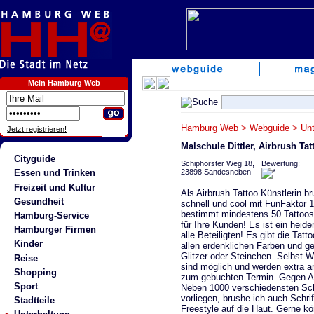
Mein Hamburg Web
Hamburg Web
>
Webguide
>
Unt
Jetzt registrieren!
Malschule Dittler, Airbrush Ta
Cityguide
Schiphorster Weg 18,
Bewertung:
23898 Sandesneben
Essen und Trinken
Freizeit und Kultur
Als Airbrush Tattoo Künstlerin br
Gesundheit
schnell und cool mit FunFaktor 
bestimmt mindestens 50 Tattoos
Hamburg-Service
für Ihre Kunden! Es ist ein heid
Hamburger Firmen
alle Beteiligten! Es gibt die Tatto
Kinder
allen erdenklichen Farben und ge
Glitzer oder Steinchen. Selbst
Reise
sind möglich und werden extra an
Shopping
zum gebuchten Termin. Gegen Au
Sport
Neben 1000 verschiedensten Sc
vorliegen, brushe ich auch Schri
Stadtteile
Freestyle auf die Haut. Gerne k