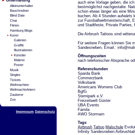
Unterhaltung
auch eine Vorlage geben, die ic
Alleinunterhalter
bestmöglichst nachgestalte. Nat
Bauchredner
schon etwas länger als eine Min
buchen. Ab 4 Stunden aufwärts
Blind Date
zur Fussballweltmeisterschaft, 
Chat
und Stadtfeste, Private Parties, 
Flirten
Hamburg Blogs
Die Airbrush Tattoos sind witter
Kunst
Galerien
Für weitere Fragen können Sie mi
Graffiti
Sandesneben, Email.: info@malsc
Illustrationen
Künstler
Öffnungszeiten
nach telefonischer Absprache od
Malerei
Poster
Referenzkunden
Musik
Sparda Bank
Singles
Commerzbank
Tickets
Volksbank
Weihnachten
Americans Womens Club
Weihnachtsfeiern
BgfG
Zauberer
Sternipark e.V.
Zoo
Freizeitwelt Güster
UBA Events
Famila
Impressum
Datenschutz
AWO Stormarn
Tags
Airbrush
Tattoo
Malschule
Evolut
Infinity Sandesneben Airbrushta