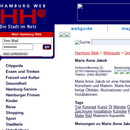
Mein Hamburg Web
Hamburg Web
>
Webguide
>
Unt
Jetzt registrieren!
Marie Anne Jakob
Cityguide
Hohenzollernring 31,
Bewertung
22763 Hamburg Ottensen
Essen und Trinken
Telefon: (040) 8810987
Freizeit und Kultur
Marie Anne Jakob ist eine Hamb
Gesundheit
Künstlerin und Malerin. Marie A
Hamburg-Service
fertigt Ölbilder, Illustrationen und
Installationen.
Hamburger Firmen
Kinder
Tags
Reise
Tier
Konzept
Kunst
Öl
Meister
Ö
Zeichnung
Installation
Künstler
P
Shopping
Maler
Bild
Malererin Aquarelle
Sport
Meinungen zu Marie Anne Jak
Stadtteile