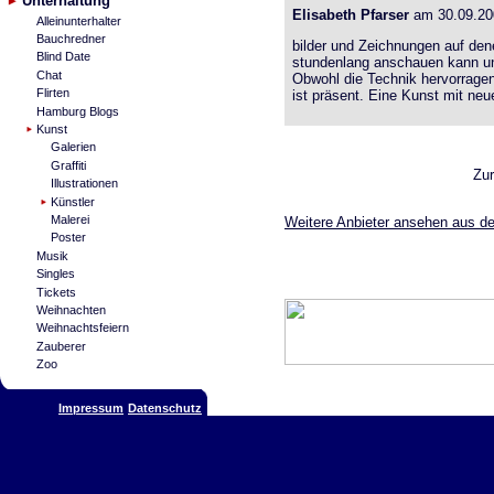
Unterhaltung
Elisabeth Pfarser
am 30.09.20
Alleinunterhalter
Bauchredner
bilder und Zeichnungen auf de
Blind Date
stundenlang anschauen kann und
Chat
Obwohl die Technik hervorragend
Flirten
ist präsent. Eine Kunst mit neu
Hamburg Blogs
Kunst
Galerien
Graffiti
Zu
Illustrationen
Künstler
Malerei
Weitere Anbieter ansehen aus de
Poster
Musik
Singles
Tickets
Weihnachten
Weihnachtsfeiern
Zauberer
Zoo
Impressum
Datenschutz