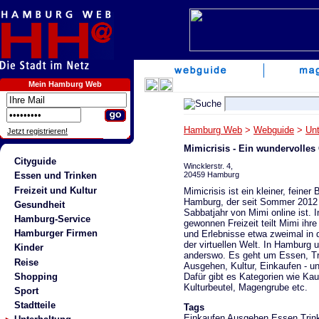
Mein Hamburg Web
Hamburg Web
>
Webguide
>
Unt
Jetzt registrieren!
Mimicrisis - Ein wundervolles
Cityguide
Wincklerstr. 4,
20459 Hamburg
Essen und Trinken
Freizeit und Kultur
Mimicrisis ist ein kleiner, feiner
Hamburg, der seit Sommer 2012
Gesundheit
Sabbatjahr von Mimi online ist. In
Hamburg-Service
gewonnen Freizeit teilt Mimi ih
Hamburger Firmen
und Erlebnisse etwa zweimal in
der virtuellen Welt. In Hamburg 
Kinder
anderswo. Es geht um Essen, Tr
Reise
Ausgehen, Kultur, Einkaufen - u
Dafür gibt es Kategorien wie Ka
Shopping
Kulturbeutel, Magengrube etc.
Sport
Stadtteile
Tags
Einkaufen
Ausgehen
Essen
Trin