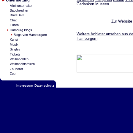
Unterhaltung
Gedanken Museen
Alleinunterhalter
Bauchredner
Blind Date
Chat
Zur Websit
Flirten
Hamburg Blogs
Weitere Anbieter ansehen aus de
Blogs von Hamburgern
Hamburgern
Kunst
Musik
Singles
Tickets
Weihnachten
Weihnachtsfeiern
Zauberer
Zoo
Impressum
Datenschutz