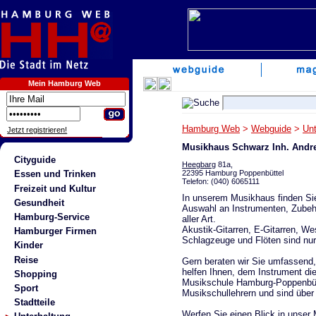
Mein Hamburg Web
Hamburg Web
>
Webguide
>
Unt
Jetzt registrieren!
Musikhaus Schwarz Inh. Andr
Cityguide
Heegbarg
81a,
22395 Hamburg Poppenbüttel
Essen und Trinken
Telefon: (040) 6065111
Freizeit und Kultur
In unserem Musikhaus finden Si
Gesundheit
Auswahl an Instrumenten, Zubeh
Hamburg-Service
aller Art.
Akustik-Gitarren, E-Gitarren, W
Hamburger Firmen
Schlagzeuge und Flöten sind nur
Kinder
Reise
Gern beraten wir Sie umfassend,
helfen Ihnen, dem Instrument di
Shopping
Musikschule Hamburg-Poppenbütt
Sport
Musikschullehrern und sind über
Stadtteile
Werfen Sie einen Blick in unser