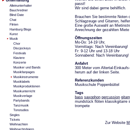
Unterhaltung
passt!
Alleinunterhalter
Wir sind dabei gerne behilflich.
Bauchredner
Blind Date
Brauchen Sie bestimmte Noten od
Chat
Schlagzeuge und Gitarren, helfe
Flirten
Eine große Auswahl an Mietinstr
Anrechnung der gezahlten Miete 
Hamburg Blogs
Kunst
Öffnungszeiten
Musik
Mo-Do: 14-19 Uhr,
Chor
Vormittags: Nach Vereinbarung!
Discjockeys
Fr: 9-12 Uhr und 13-18 Uhr
Festivals
Sonnabend: Nach Vereinbarung!
Klaviere
Konzerte
Anfahrt
300 Meter vom Altertal-Einkauf
Musiker und Bands
herum auf der linken Seite.
Musikfanpages
Musikinstrumente
Referenzkunden
Musiklabels
Musikschule Poppenbüttel
Musikproduktionen
Musikunterricht
Tags
Musikverlage
bass
saxophon
percussion
gitarr
Partybands
mundstück flöten klassikgitarre s
trompete
Tanzmusik
Tonstudios
Singles
Tickets
Zur Website
M
Weihnachten
Weihnachtsfeiern