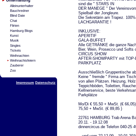
Unterhaltung
sind die " STARS IN
Alleinunterhalter
DER MANEGE " Der Vereinsvors
Bauchredner
Spielball der Jongleure.
Blind Date
Die Sekretärin am Trapez. 100%
Chat
LACHGARANTIE !
Flirten
INKLUSIVE:
Hamburg Blogs
APERITIF
Kunst
GALA-BUFFET
Musik
Alle GETRÄNKE die ganze Nach
Singles
Bier, Wein, Prosecco und Softs o
Tickets
CIRCUS SHOW
Weihnachten
AFTER-SHOWPARTY mit TOP-
Weihnachtsfeiern
PARKPLATZ
Zauberer
Zoo
Ausschließlich Gruppentische ab
Keine " fremde " Firma am Tisch
von allen Plätzen. Heizung, Holz
Impressum
Datenschutz
Teppichböden, Toiletten, Rauche
Kellnerservice, beste Verkehrsa
Parkplätze
Mo/Di € 55,50 + MwSt. (€ 66,05)
75,50 + MwSt. (€ 89,85 )
22761 HAMBURG Trab Arena Ba
20.11. - 19.12.08
dinnercircus.de Telefon 040-25 4
...und vom 22.12.09 – 10.01.20