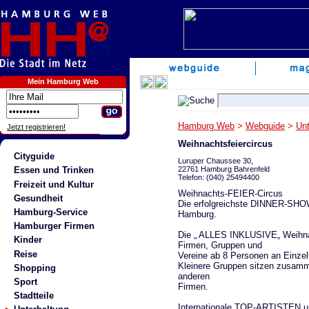
Mein Hamburg Web
Hamburg Web
>
Webguide
>
Unt
Jetzt registrieren!
Weihnachtsfeiercircus
Cityguide
Luruper Chaussee 30,
22761 Hamburg Bahrenfeld
Essen und Trinken
Telefon: (040) 25494400
Freizeit und Kultur
Weihnachts-FEIER-Circus
Gesundheit
Die erfolgreichste DINNER-SHO
Hamburg-Service
Hamburg.
Hamburger Firmen
Die „ ALLES INKLUSIVE„ Weihnac
Kinder
Firmen, Gruppen und
Reise
Vereine ab 8 Personen an Einzel
Kleinere Gruppen sitzen zusam
Shopping
anderen
Sport
Firmen.
Stadtteile
Internationale TOP-ARTISTEN u