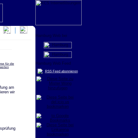
se für die
werten
RSS Feed abonnieren
üfung am
eren wir
sprüfung