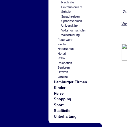
Nachhilfe
Privatunterricht
Zu
Schulen
Sprachreisen
Sprachschulen
Wei
Universitäten
Volkshochschulen
Weiterbildung
Feuerwehr
Kirche
Naturschutz
Notfall
Politik
Relocation
Senioren
Umwelt
Vereine
Hamburger Firmen
Kinder
Reise
Shopping
Sport
Stadtteile
Unterhaltung