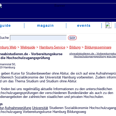
mburg Web
>
Webguide
>
Hamburg-Service
>
Bildung
>
Bildungsseminare
eabistudieren.de - Vorbereitungskurse
ohneabistudieren.de - Vorbereitungskur
Hochschulzugangsprüfung jetzt be
r die Hochschulzugangsprüfung
mannstal 50,
19 Hamburg
 geben Kurse für Studienbewerber ohne Abitur, die sich auf eine Aufnahmepr
hbereich Sozialökonomie der Universität Hamburg vorbereiten. Zudem informi
d um das Thema Studium und Studium ohne Abitur.
 finden bei uns regelmäßig aktuelle Informationen zu den unterschiedlichen
hschulzugangsprüfungen der verschiedenen Bundesländer als auch zu den
dienangeboten der zahlreichen staatlichen und privaten Hochschulen.
gs
tur
Aufnahmeprüfung
Universität
Studieren Sozialökonomie Hochschulzugang
hschulzugang Vorbereitungskurse Hamburg Bildungsweg