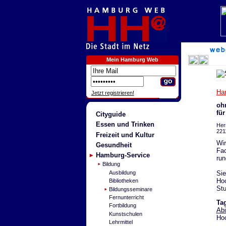
Mein Hamburg Web
Ha
Jetzt registrieren!
ohn
fü
Cityguide
Essen und Trinken
Her
221
Freizeit und Kultur
Wir
Gesundheit
Fac
Hamburg-Service
run
Bildung
Sie
Ausbildung
Hoc
Bibliotheken
Stu
Bildungsseminare
Fernunterricht
Ta
Fortbildung
Abi
Kunstschulen
Hoc
Lehrmittel