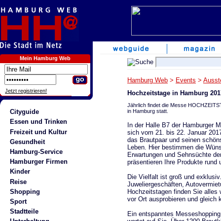
Mein Hamburg Web
Hamburg Web
>
Events
>
Ausst
Jetzt registrieren!
Hochzeitstage in Hamburg 201
Jährlich findet die Messe HOCHZEITST
in Hamburg statt.
Cityguide
Essen und Trinken
In der Halle B7 der Hamburger M
Freizeit und Kultur
sich vom 21. bis 22. Januar 201
das Brautpaar und seinen schön
Gesundheit
Leben. Hier bestimmen die Wün
Hamburg-Service
Erwartungen und Sehnsüchte der 
Hamburger Firmen
präsentieren Ihre Produkte run
Kinder
Die Vielfalt ist groß und exklus
Reise
Juweliergeschäften, Autovermiet
Hochzeitstagen finden Sie alles 
Shopping
vor Ort ausprobieren und gleich
Sport
Stadtteile
Ein entspanntes Messeshopping m