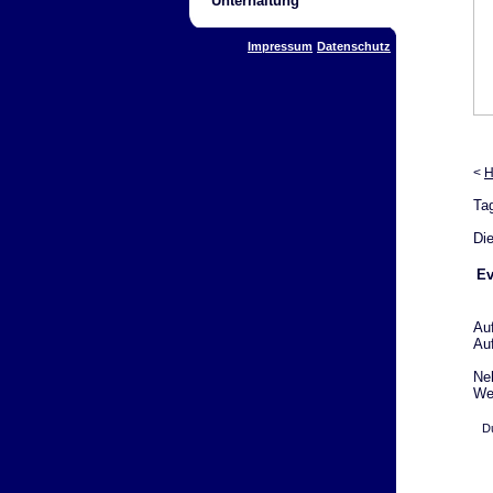
Unterhaltung
Impressum
Datenschutz
<
H
Ta
Die
Ev
Au
Au
Ne
Web
Du