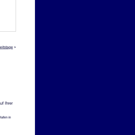
eitstage
>
uf Ihrer
afen in