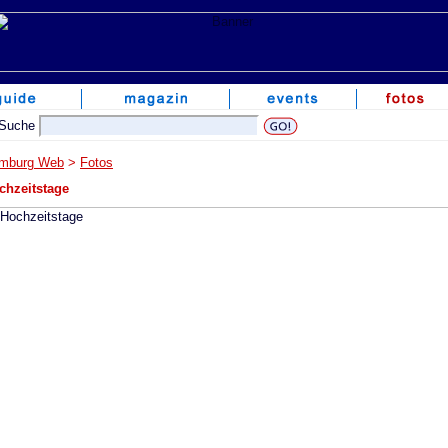
mburg Web
>
Fotos
chzeitstage