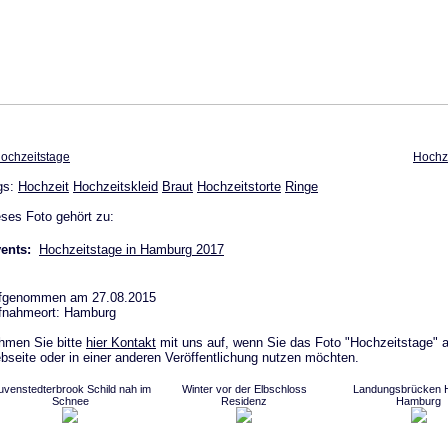
ochzeitstage
Hochz
gs:
Hochzeit
Hochzeitskleid
Braut
Hochzeitstorte
Ringe
ses Foto gehört zu:
ents:
Hochzeitstage in Hamburg 2017
fgenommen am 27.08.2015
fnahmeort: Hamburg
hmen Sie bitte
hier Kontakt
mit uns auf, wenn Sie das Foto "Hochzeitstage" a
seite oder in einer anderen Veröffentlichung nutzen möchten.
venstedterbrook Schild nah im
Winter vor der Elbschloss
Landungsbrücken H
Schnee
Residenz
Hamburg