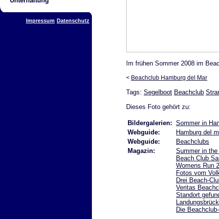
Unterhaltung
Impressum
Datenschutz
Im frühen Sommer 2008 im Beac
<
Beachclub Hamburg del Mar
Tags:
Segelboot
Beachclub
Stra
Dieses Foto gehört zu:
Bildergalerien:
Sommer in Ha
Webguide:
Hamburg del m
Webguide:
Beachclubs
Magazin:
Summer in the 
Beach Club Sais
Womens Run 20
Fotos vom Vol
Drei Beach-Cl
Veritas Beachc
Standort gefun
Landungsbrüc
Die Beachclub-