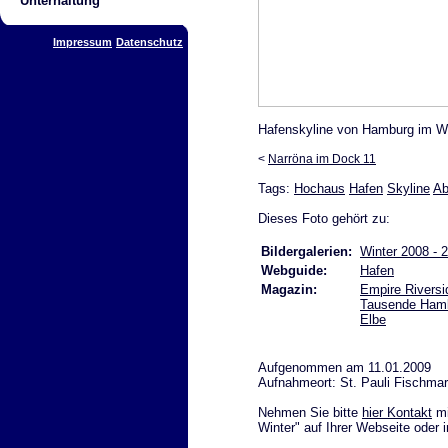
Unterhaltung
Impressum
Datenschutz
Hafenskyline von Hamburg im Win
<
Narröna im Dock 11
Tags:
Hochaus
Hafen
Skyline
Ab
Dieses Foto gehört zu:
Bildergalerien:
Winter 2008 - 
Webguide:
Hafen
Magazin:
Empire Riversi
Tausende Hambu
Elbe
Aufgenommen am 11.01.2009
Aufnahmeort: St. Pauli Fischma
Nehmen Sie bitte
hier Kontakt
mi
Winter" auf Ihrer Webseite oder 