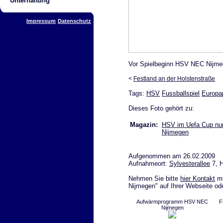
Unterhaltung
Impressum
Datenschutz
Vor Spielbeginn HSV NEC Nijm
<
Festland an der Holstenstraße
Tags:
HSV
Fussballspiel
Europa
Dieses Foto gehört zu:
Magazin:
HSV im Uefa Cup nun
Nijmegen
Aufgenommen am 26.02.2009
Aufnahmeort:
Sylvesterallee
7, 
Nehmen Sie bitte
hier Kontakt
mi
Nijmegen" auf Ihrer Webseite ode
Aufwärmprogramm HSV NEC
F
Nijmegen