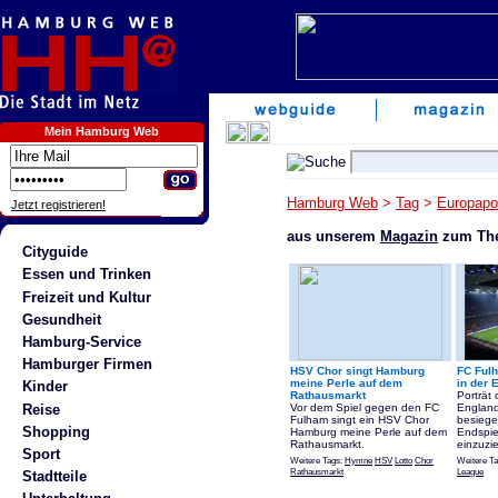
Mein Hamburg Web
Hamburg Web
>
Tag
>
Europapo
Jetzt registrieren!
aus unserem
Magazin
zum The
Cityguide
Essen und Trinken
Freizeit und Kultur
Gesundheit
Hamburg-Service
Hamburger Firmen
HSV Chor singt Hamburg
FC Ful
meine Perle auf dem
in der 
Kinder
Rathausmarkt
Porträt
Reise
Vor dem Spiel gegen den FC
England
Fulham singt ein HSV Chor
besiege
Shopping
Hamburg meine Perle auf dem
Endspie
Rathausmarkt.
einzuzi
Sport
Weitere Tags:
Hymne
HSV
Lotto
Chor
Weitere T
Rathausmarkt
League
Stadtteile