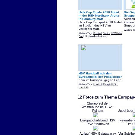
Uefa Cup Finale 2010 findet
Die Geg
in der HSH Nordbank Arena
Gruppe
in Hamburg statt
Auslosu
Uefa Cup Endspiel 2010 findet
lösbare
im Stadion des HSV im
Gruppe
Volkspark statt.
Weitere T
Weitere Tags:
Fussball
Stadion
HSV
Uefa-
Cup
HSH-Nordbank-Arena
HSV Handball holt den
Europapokal der Pokalsieger
Krimi im Rückspiel gegen Leon
Weitere Tags:
Handball
Endspiel
HSV-
Handball
12 Fotos zum Thema Europap
Choreo auf der
Westtribüne bei HSV -
Fulham
Jubel über
Europapokalabend HSV
Feieraben
PSV Eindhoven
im U
Auflauf HSV Galatasaray
Vor Spielb