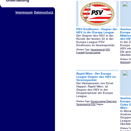
Unterhaltung
Impressum
Datenschutz
PSV Eindhoven - Gegner der
Auslos
HSV in der Europa League
Europa
Der Gegner des HSV in der
Mittels
Runde der letzten 32 in der
den HS
Europa League PSV
In der 
Eindhoven im Vereinsporträt.
Europa 
HSV ein
Weitere Tags:
Vereinsporträt
HSV
Die ges
Fussball
Europa-League
Überblic
Weitere T
Auslosung
Rapid Wien - Der Europa
League Gegner des HSV im
Vereinsporträt
Der Heimatverein von Ernst
Happel, Rapid Wien, ist
Gegner des HSV in der
Gruppenphase der Europa
League.
Auslos
Weitere Tags:
Europa-League
Österreich
Europa
Vereinsporträt
HSV
Gegner
Celtic 
Wien
In Mona
Auslosu
Gruppe
League 
Überblic
Weitere T
Fussballsp