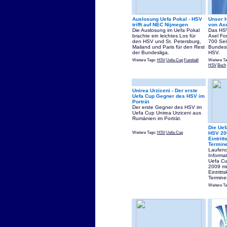
Auslosung Uefa Pokal - HSV
Unser 
trifft auf NEC Nijmegen
von Ax
Die Auslosung im Uefa Pokal
Das HS
brachte ein leichtes Los für
Axel Fo
den HSV und St. Petersburg,
700 Sei
Mailand und Paris für den Rest
Bundesl
der Bundesliga.
HSV.
Weitere Tags:
HSV
Uefa-Cup
Fussball
Weitere T
HSV
Buch
Unirea Urziceni - Der erste
Uefa Cup Gegner des HSV im
Porträt
Der erste Gegner des HSV im
Uefa Cup Unirea Urziceni aus
Rumänien im Porträt.
Die Uef
Weitere Tags:
HSV
Uefa-Cup
HSV 20
Eintrit
Termin
Laufend 
Informa
Uefa Cu
2009 mi
Eintrit
Termine
Weitere T