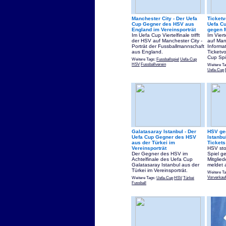
Manchester City - Der Uefa
Ticketv
Cup Gegner des HSV aus
Uefa Cu
England im Vereinsporträt
gegen M
Im Uefa Cup Viertelfinale trifft
Im Viert
der HSV auf Manchester City -
auf Man
Porträt der Fussballmannschaft
Informa
aus England.
Ticketv
Cup Spi
Weitere Tags:
Fussballspiel
Uefa-Cup
HSV
Fussballverein
Weitere T
Uefa-Cup
Galatasaray Istanbul - Der
HSV ge
Uefa Cup Gegner des HSV
Istanbu
aus der Türkei im
Tickets
Vereinsporträt
HSV sto
Der Gegner des HSV im
Spiel g
Achtelfinale des Uefa Cup
Mitglie
Galatasaray Istanbul aus der
meldet 
Türkei im Vereinsporträt.
Weitere T
Vorverkauf
Weitere Tags:
Uefa-Cup
HSV
Türkei
Fussball