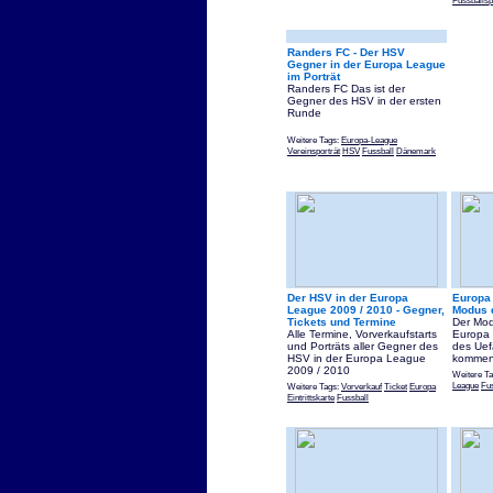
Randers FC - Der HSV
Gegner in der Europa League
im Porträt
Randers FC Das ist der
Gegner des HSV in der ersten
Runde
Weitere Tags:
Europa-League
Vereinsporträt
HSV
Fussball
Dänemark
Der HSV in der Europa
Europa 
League 2009 / 2010 - Gegner,
Modus 
Tickets und Termine
Der Mod
Alle Termine, Vorverkaufstarts
Europa 
und Porträts aller Gegner des
des Uef
HSV in der Europa League
kommen
2009 / 2010
Weitere T
League
Fus
Weitere Tags:
Vorverkauf
Ticket
Europa
Eintrittskarte
Fussball