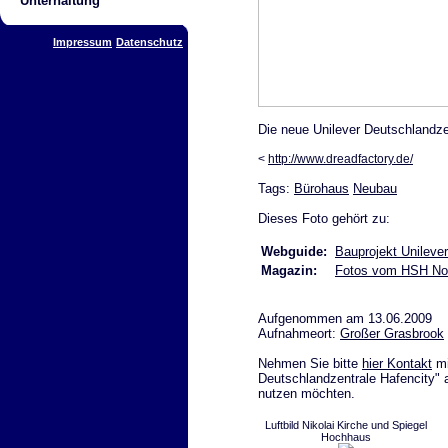
Unterhaltung
Impressum
Datenschutz
Die neue Unilever Deutschlandzen
<
http://www.dreadfactory.de/
Tags:
Bürohaus
Neubau
Dieses Foto gehört zu:
Webguide:
Bauprojekt Unileve
Magazin:
Fotos vom HSH Nor
Aufgenommen am 13.06.2009
Aufnahmeort:
Großer Grasbrook
Nehmen Sie bitte
hier Kontakt
mi
Deutschlandzentrale Hafencity" a
nutzen möchten.
Luftbild Nikolai Kirche und Spiegel
Hochhaus