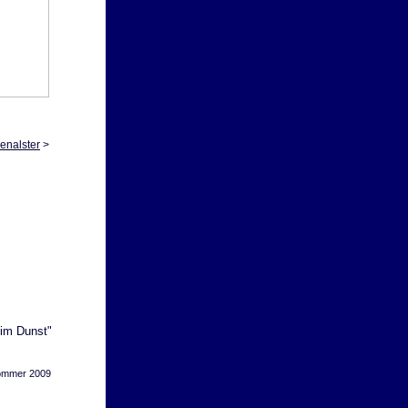
senalster
>
 im Dunst"
sommer 2009