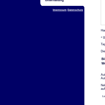
Unterhaltung
Impressum
Datenschutz
Ha
<
H
Ta
Die
Bi
We
Au
Au
Ne
auf
Lu