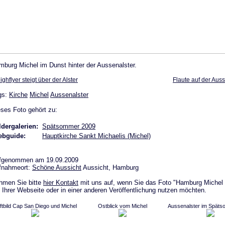
mburg Michel im Dunst hinter der Aussenalster.
ighflyer steigt über der Alster
Flaute auf der Aus
gs:
Kirche
Michel
Aussenalster
ses Foto gehört zu:
ldergalerien:
Spätsommer 2009
bguide:
Hauptkirche Sankt Michaelis (Michel)
fgenommen am 19.09.2009
fnahmeort:
Schöne Aussicht
Aussicht, Hamburg
hmen Sie bitte
hier Kontakt
mit uns auf, wenn Sie das Foto "Hamburg Michel
 Ihrer Webseite oder in einer anderen Veröffentlichung nutzen möchten.
ftbild Cap San Diego und Michel
Ostblick vom Michel
Aussenalster im Spät