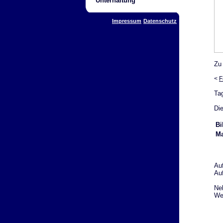
Unterhaltung
Impressum
Datenschutz
Zu
<
F
Ta
Die
Bi
Ma
Au
Au
Ne
Web