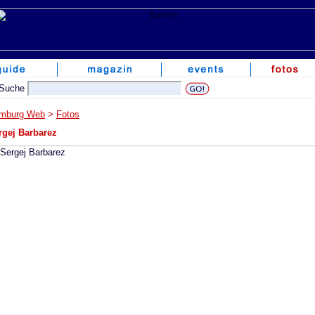
mburg Web
>
Fotos
rgej Barbarez