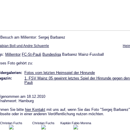
 Besuch am Millerntor: Sergej Barbarez
abian Boll und Andre Schuerrle
Hein
gs:
Millerntor
FC-St-Pauli
Bundesliga
Barbarez Mainz-Fussball
ses Foto gehört zu:
ldergalerien:
Fotos vom letzten Heimspiel der Hinrunde
gazin:
1. FSV Mainz 05 gewinnt letztes Spiel der Hinrunde gegen den
Pauli
fgenommen am 18.12.2010
fnahmeort: Hamburg
hmen Sie bitte
hier Kontakt
mit uns auf, wenn Sie das Foto "Sergej Barbarez" 
seite oder in einer anderen Veröffentlichung nutzen möchten.
Christian Fuchs
Christian Fuchs
Kapitän Fabio Morena