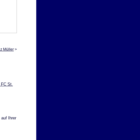
z Müller
>
 FC St.
auf Ihrer