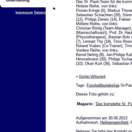
Unterhaltung
Das St. Pauli-Team für die kom
Hintere Reihe, von links:
Florian Kringe (6), Markus Thoran
Impressum
Datenschutz
Sebastian Schachten (20), Sören
(12), Philipp Ziereis (14), Fabian 
Mittlere Reihe, von links:
Christian Bönig (Team-Manager),
(Mannschaftsarzt), Prof. Dr. H
(Physiotherapeut), Bastian Bolz 
(7), Lennart Thy (18), Timo Rosen
Roland Vrabec (Co-Trainer), Timo
Vordere Reihe, von links:
Bernd Nehrig (8), Jan-Philipp Kal
Himmelmann (30), Philipp Tschau
(10), Okan Kurt (36), Sebastian M
<
Günter Willumeit
Tags:
Fussballbundesliga
St-Pau
Dieses Foto gehört zu:
Magazin:
Das komplette St. P
Aufgenommen am 30.06.2013
Aufnahmeort:
Heiligengeistfeld
,
Nehmen Sie bitte
hier Kontakt
mi