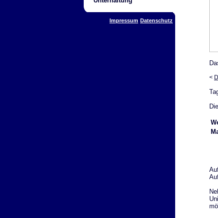
Unterhaltung
Impressum
Datenschutz
Da
<
D
Ta
Die
We
Ma
Au
Au
Ne
Uni
mö