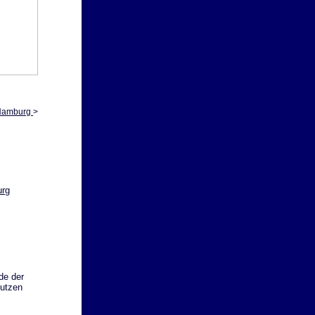
t Hamburg
>
urg
de der
nutzen