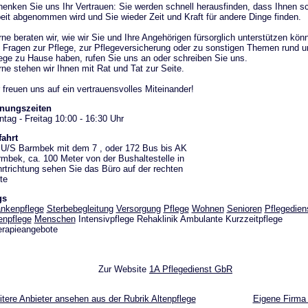
enken Sie uns Ihr Vertrauen: Sie werden schnell herausfinden, dass Ihnen s
eit abgenommen wird und Sie wieder Zeit und Kraft für andere Dinge finden.
ne beraten wir, wie wir Sie und Ihre Angehörigen fürsorglich unterstützen könn
 Fragen zur Pflege, zur Pflegeversicherung oder zu sonstigen Themen rund u
ege zu Hause haben, rufen Sie uns an oder schreiben Sie uns.
ne stehen wir Ihnen mit Rat und Tat zur Seite.
 freuen uns auf ein vertrauensvolles Miteinander!
fnungszeiten
tag - Freitag 10:00 - 16:30 Uhr
ahrt
U/S Barmbek mit dem 7 , oder 172 Bus bis AK
mbek, ca. 100 Meter von der Bushaltestelle in
rtrichtung sehen Sie das Büro auf der rechten
te
gs
nkenpflege
Sterbebegleitung
Versorgung
Pflege
Wohnen
Senioren
Pflegedien
enpflege
Menschen
Intensivpflege Rehaklinik Ambulante Kurzzeitpflege
rapieangebote
Zur Website
1A Pflegedienst GbR
tere Anbieter ansehen aus der Rubrik Altenpflege
Eigene Firma