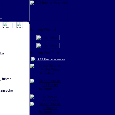
rten
RSS Feed abonnieren
, führen
izinische