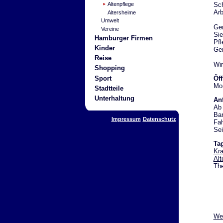
Sch
Altenpflege
Arb
Altersheime
Umwelt
Ger
Vereine
Sie
Hamburger Firmen
Pfl
Kinder
Ger
Reise
Wir
Shopping
Sport
Öf
Mon
Stadtteile
Unterhaltung
Anf
Ab 
Bar
Impressum
Datenschutz
Fah
Sei
Ta
Kra
Alt
The
Wei