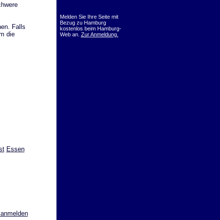
chwere
Melden Sie Ihre Seite mit
Bezug zu Hamburg
en. Falls
kostenlos beim Hamburg-
m die
Web an.
Zur Anmeldung.
st
Essen
 anmelden