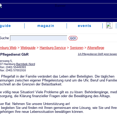
mburg Web
>
Webguide
>
Hamburg-Service
>
Senioren
>
Altenpflege
 Pflegedienst GbR
1A Pflegedienst GbR jetzt bewe
gersweg 5,
07 Hamburg
Barmbek-Nord
efon: (040) 55449393
efax: (040) 57001916
 Pflegefall in der Familie verändert das Leben aller Beteiligten. Die täglichen
nnungen zwischen eigener Pflegeleistung rund um die Uhr, Beruf und Familie
 schnell an die Grenzen der Belastbarkeit.
e völlig neue Situation! Viele Probleme gilt es zu lösen: Behördengänge, med
sorgung, die Klärung finanzieller Fragen oder die Bewältigung des Alltags.
er Rat: Nehmen Sie unsere Unterstützung an!
 begleiten Sie und finden mit Ihnen gemeinsam eine Lösung, wie Sie und Ihre
ehörigen Ihre neue Lebenssituation bewältigen können.