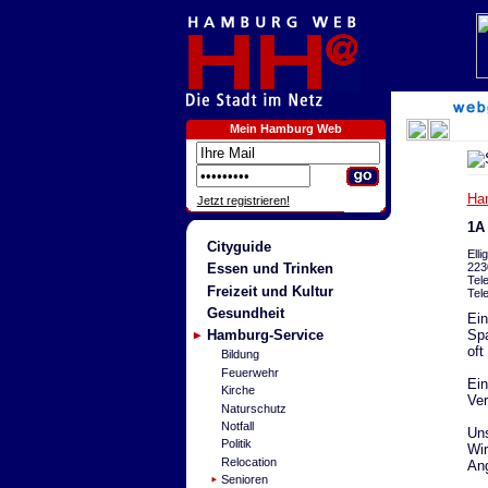
Mein Hamburg Web
Ha
Jetzt registrieren!
1A
Cityguide
Elli
223
Essen und Trinken
Tel
Freizeit und Kultur
Tel
Gesundheit
Ein
Spa
Hamburg-Service
oft
Bildung
Feuerwehr
Ein
Kirche
Ver
Naturschutz
Notfall
Uns
Politik
Wir
Relocation
Ang
Senioren