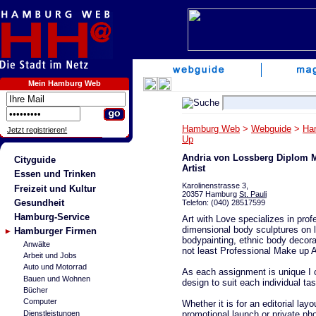
Mein Hamburg Web
Hamburg Web
>
Webguide
>
Ha
Jetzt registrieren!
Up
Andria von Lossberg Diplom 
Cityguide
Artist
Essen und Trinken
Karolinenstrasse 3,
Freizeit und Kultur
20357 Hamburg
St. Pauli
Gesundheit
Telefon: (040) 28517599
Hamburg-Service
Art with Love specializes in prof
dimensional body sculptures on l
Hamburger Firmen
bodypainting, ethnic body decora
Anwälte
not least Professional Make up A
Arbeit und Jobs
Auto und Motorrad
As each assignment is unique I c
Bauen und Wohnen
design to suit each individual ta
Bücher
Computer
Whether it is for an editorial la
promotional launch or private ph
Dienstleistungen