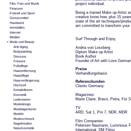
project individual.
Film, Foto und Musik
Finanzen
Being a trained Make up Artist a
Freizeit und Sport
creative know how, plus 15 year
Genussmittel
state of the art techniques/produ
Handwerk
am committed to transform your vi
Immobilien
Internet
Medien
Surf Through and Enjoy,
Mode und Beauty
Anti-Aging
Andria von Lossberg
Diplom Make up Artist
Bodypainting
Book Author
Dessous
Founder of Art with Love Germa
Friseure
Fußpflege
Preise
Haarentfernung
Verhandlungsbasis
Haarpflege
Haarverlängerung
Referenzkunden
Hochzeit
Clients Germany:
Kontaktlinsen
Magazines:
Kosmetik
Marie Claire, Bravo, Petra, Für 
Lederwaren
Modedesign
TV:
Modelagenturen
ARD, Sat 1, Pro 7, NDR, MDR
Models
Modeschmuck
Film Companies:
Nagelstudios
Petersen Naumann, Luminious Fi
Naturkosmetik
International, DM Films