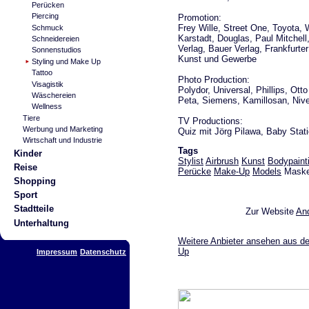
Perücken
Piercing
Promotion:
Frey Wille, Street One, Toyota, 
Schmuck
Karstadt, Douglas, Paul Mitchell
Schneidereien
Verlag, Bauer Verlag, Frankfurte
Sonnenstudios
Kunst und Gewerbe
Styling und Make Up
Tattoo
Photo Production:
Visagistik
Polydor, Universal, Phillips, Ot
Wäschereien
Peta, Siemens, Kamillosan, Nivea
Wellness
Tiere
TV Productions:
Werbung und Marketing
Quiz mit Jörg Pilawa, Baby Stat
Wirtschaft und Industrie
Tags
Kinder
Stylist
Airbrush
Kunst
Bodypaint
Reise
Perücke
Make-Up
Models
Masken
Shopping
Sport
Stadtteile
Zur Website
And
Unterhaltung
Weitere Anbieter ansehen aus de
Up
Impressum
Datenschutz