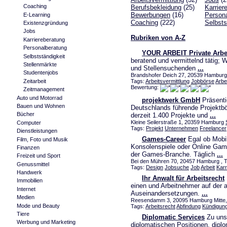
Coaching
Berufsbekleidung
(25)
Karrier
Bewerbungen
(16)
Person
E-Learning
Coaching
(222)
Selbsts
Existenzgründung
Jobs
Rubriken von A-Z
Karriereberatung
Personalberatung
YOUR ARBEIT Private Arbei
Selbstständigkeit
beratend und vermittelnd tätig; 
Stellenmärkte
und Stellensuchenden
...
Studentenjobs
Brandshofer Deich 27, 20539 Hamburg 
Zeitarbeit
Tags:
Arbeitsvermittlung
Jobbörse
Arbe
Bewertung:
Zeitmanagement
Auto und Motorrad
projektwerk GmbH
Präsenti
Bauen und Wohnen
Deutschlands führende Projektbö
Bücher
derzeit 1.400 Projekte und
...
Kleine Seilerstraße 1, 20359 Hamburg
Computer
Tags:
Projekt
Unternehmen
Freelancer
Dienstleistungen
Games-Career
Egal ob Mobi
Film, Foto und Musik
Konsolenspiele oder Online Game
Finanzen
der Games-Branche. Täglich
...
Freizeit und Sport
Bei den Mühren 70, 20457 Hamburg , Te
Genussmittel
Tags:
Design
Jobsuche
Job
Arbeit
Karr
Handwerk
Ihr Anwalt für Arbeitsrecht
Immobilien
einen und Arbeitnehmer auf der 
Internet
Auseinandersetzungen.
...
Medien
Reesendamm 3, 20095 Hamburg Mitte, 
Mode und Beauty
Tags:
Arbeitsrecht
Abfindung
Kündigun
Tiere
Diplomatic Services
Zu unse
Werbung und Marketing
diplomatischen Positionen, dipl