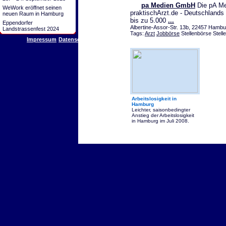
pa Medien GmbH
Die pA Me
WeWork eröffnet seinen
praktischArzt.de - Deutschlands 
neuen Raum in Hamburg
bis zu 5.000
...
Eppendorfer
Albertine-Assor-Str. 13b, 22457 Hambu
Landstrassenfest 2024
Tags:
Arzt
Jobbörse
Stellenbörse Stell
Impressum
Datenschutz
Arbeitslosigkeit in
Hamburg
Leichter, saisonbedingter
Anstieg der Arbeitslosigkeit
in Hamburg im Juli 2008.