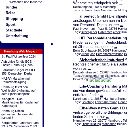
Wirtschaft und Industrie
Wir arbeiten erfolgreich seit
...
Keine Angabe, 20000 Hamburg
Kinder
Tags:
Führerschein
Nummernschild Dipl
Reise
allperfect GmbH
Die allperf
Shopping
ansässiges Unternehmen im Bere
Sport
von Personal. Durch unsere
...
Paul-Nevermann-Platz 5, 22765 Hamb
Stadtteile
Tags:
Arbeitgeber
Callcenter
Arbeit
Kund
Unterhaltung
HIT Personaldienstleistu
Niederlassungen in Deutschland
erhält man Jobangebote
...
Beim Strohhause 20, 20097 Hamburg Al
Hamburg Web Magazin
Tags:
Arbeit
Job
Personalvermittlung
B
St. Pauli Winzerfest 2024
Sicherheitsfachkraft-Nord
S
Aufschlag für die ECE
Rechtssicherheit für Sie als Arbe
Ladies Hamburg Open
wenn es
...
Palladium Sieger im IDEE
Bugdahnstrasse 5, 22767 Hamburg
Alt
155. Deutschen Derby:
Tags:
Arbeitssicherheit
Sicherheitsfachk
HASPA-Marathon mit
Bewertung:
Rekordbeteiligung
Life-Coaching Hamburg
Mit
Hamburg feiert den
die von ihnen gewünschte Art zu
Weltfischbrötchentag auf
dem Spielbudenplatz
entfalten. Jeder
...
Karolinenstr. 1, 20357 Hamburg
Sterns
Klangfest - Das
Tags:
Beratung
Lebensberatung
Coac
Musikfestival für Kinder auf
Kampnagel
Elbe-Werkstätten GmbH
Die
Hamburg United –
vielseitige berufliche Bildungs
gemeinsam füreinander
finden Sie nicht nur
...
handeln!
Nymphenweg 22, 21077 Hamburg , Tele
Bergedorfer Landmarkt am
Tags:
Dienstleistung
Menschen
Behinde
23. + 24. September 2023