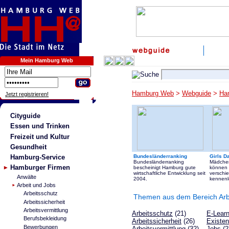
Mein Hamburg Web
Hamburg Web
>
Webguide
>
Ha
Jetzt registrieren!
Cityguide
Essen und Trinken
Freizeit und Kultur
Gesundheit
Hamburg-Service
Bundesländerranking
Girls D
Bundesländerranking
Mädche
Hamburger Firmen
bescheinigt Hamburg gute
können 
wirtschaftliche Entwicklung seit
verschi
Anwälte
2004.
kennenl
Arbeit und Jobs
Arbeitsschutz
Themen aus dem Bereich Arb
Arbeitssicherheit
Arbeitsvermittlung
Arbeitsschutz
(21)
E-Learn
Berufsbekleidung
Arbeitssicherheit
(26)
Existe
Bewerbungen
Arbeitsvermittlung
(32)
Jobs
(2