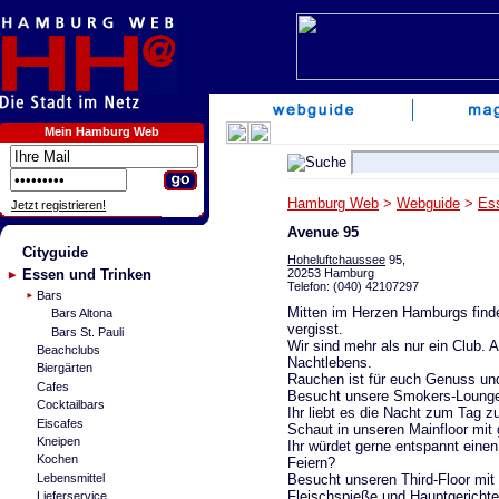
Mein Hamburg Web
Hamburg Web
>
Webguide
>
Es
Jetzt registrieren!
Avenue 95
Cityguide
Hoheluftchaussee
95,
20253 Hamburg
Essen und Trinken
Telefon: (040) 42107297
Bars
Mitten im Herzen Hamburgs findet
Bars Altona
vergisst.
Bars St. Pauli
Wir sind mehr als nur ein Club. 
Beachclubs
Nachtlebens.
Biergärten
Rauchen ist für euch Genuss und
Cafes
Besucht unsere Smokers-Lounge 
Cocktailbars
Ihr liebt es die Nacht zum Tag 
Eiscafes
Schaut in unseren Mainfloor mit
Kneipen
Ihr würdet gerne entspannt eine
Kochen
Feiern?
Besucht unseren Third-Floor mit 
Lebensmittel
Fleischspieße und Hauptgerichte
Lieferservice