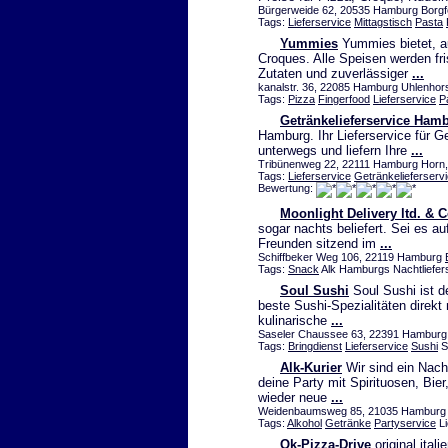
Bürgerweide 62, 20535 Hamburg Borgfe
Tags:
Lieferservice
Mittagstisch
Pasta
Yummies
Yummies bietet, a
Croques. Alle Speisen werden fr
Zutaten und zuverlässiger
...
kanalstr. 36, 22085 Hamburg Uhlenhors
Tags:
Pizza
Fingerfood
Lieferservice
P
Getränkelieferservice Ham
Hamburg. Ihr Lieferservice für G
unterwegs und liefern Ihre
...
Tribünenweg 22, 22111 Hamburg Horn, 
Tags:
Lieferservice
Getränkelieferserv
Bewertung:
Moonlight Delivery ltd. & 
sogar nachts beliefert. Sei es a
Freunden sitzend im
...
Schiffbeker Weg 106, 22119 Hamburg
Tags:
Snack
Alk Hamburgs Nachtliefer
Soul Sushi
Soul Sushi ist d
beste Sushi-Spezialitäten direkt
kulinarische
...
Saseler Chaussee 63, 22391 Hamburg / 
Tags:
Bringdienst
Lieferservice
Sushi
S
Alk-Kurier
Wir sind ein Nach
deine Party mit Spirituosen, Bi
wieder neue
...
Weidenbaumsweg 85, 21035 Hambur
Tags:
Alkohol
Getränke
Partyservice
Li
Ok-Pizza-Drive
original ital