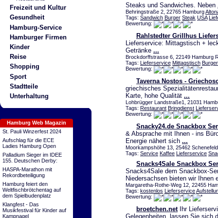
Steaks und Sandwiches. Neben
Freizeit und Kultur
Behringstraße 2, 22765 Hamburg
Alton
Gesundheit
Tags:
Sandwich
Burger
Steak
USA
Lie
Bewertung:
Hamburg-Service
Rahlstedter Grillhus Liefe
Hamburger Firmen
Lieferservice: Mittagstisch + l
Kinder
Getränke
...
Reise
Brockdorffstrasse 6, 22149 Hamburg Ra
Tags:
Lieferservice
Mittagstisch
Burger
Shopping
Bewertung:
Sport
Taverna Nostos - Griechosch
Stadtteile
griechisches Spezialitätenresta
Karte, hohe Qualität
...
Unterhaltung
Lohbrügger Landstraße1, 21031 Hambu
Tags:
Restaurant
Bringdienst
Lieferser
Bewertung:
Hamburg Web Magazin
Snacky24.de Snackbox Ser
St. Pauli Winzerfest 2024
& Absprache mit Ihnen - ins Bür
Aufschlag für die ECE
Energie nähert sich
...
Ladies Hamburg Open
Moorkampshöhe 13, 25462 Schenefeld 
Tags:
Service
Kaffee
Lieferservice
Sna
Palladium Sieger im IDEE
155. Deutschen Derby:
Snacks4Sale Snackbox Ser
HASPA-Marathon mit
Snacks4Sale dem Snackbox-Servi
Rekordbeteiligung
Niedersachsen bieten wir Ihnen 
Hamburg feiert den
Margaretha-Rothe-Weg 12, 22455 Hamb
Weltfischbrötchentag auf
Tags:
kostenlos
Lieferservice
Aufstellu
dem Spielbudenplatz
Bewertung:
Klangfest - Das
broetchen.net
Ihr Lieferserv
Musikfestival für Kinder auf
Gelegenheiten, lassen Sie sich 
Kampnagel