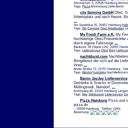
Stormarnstr. 5, 22926 Hamburg Ahrensb
Tags:
Pizza
Ahrensburg Lieferdienst
city farming GmbH
Obst, Ge
Arbeitsplatz und nach Hause. Bio
...
Am Sandtokai 35, 20457 Hamburg
Hafe
Tags:
Bio
Gemüse
Obst
Arbeitsplatz
Li
My Fresh Farm e.K.
My Fres
hochwertige Obst-Präsentkörbe a
durch eigene Fahrzeuge
...
Banksstr. 28 (Stand 126), 20097 Ham
Tags:
Lieferservice
Obst
Büro
Lieferun
nachtdurst.com
Nachtliefers
Bringdienst der sich auf die Liefe
ihnen
...
Breite Straße 72, 22767 Hamburg , Tel
Tags:
Alkohol
Getränke
Nachtlieferser
Baron JayJay Lieferservice
Getränke & Snacks in Duvensted
Mellingstedt, Niendorf,
...
Krohnstieg 86, 22415 Hamburg Langenh
Tags:
Bier
Spirituosen
Lieferservice
Ge
Pizza Hamburg
Pizza und vi
pizza.de
-, 20000 Hamburg , Telefon: (040)
Bewertung: