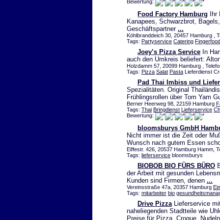
Bewertung:
Food Factory Hamburg
Ihr 
Kanapees, Schwarzbrot, Bagels,
Geschäftspartner
...
Köhlbranddeich 30, 20457 Hamburg , Te
Tags:
Partyservice
Catering
Fingerfoo
Joey’s Pizza Service
In Ham
auch den Umkreis beliefert: Alto
Holzdamm 57, 20099 Hamburg , Telefo
Tags:
Pizza
Salat
Pasta
Lieferdienst C
Pad Thai Imbiss und Liefer
Spezialitäten. Original Thailänd
Frühlingsrollen über Tom Yam 
Berner Heerweg 98, 22159 Hamburg
F
Tags:
Thai
Bringdienst
Lieferservice
Ch
Bewertung:
bloomsburys GmbH Hamb
Nicht immer ist die Zeit oder M
Wunsch nach gutem Essen sch
Eiffestr. 426, 20537 Hamburg Hamm, T
Tags:
lieferservice
bloomsburys
BIOBOB BIO FÜRS BÜRO
B
der Arbeit mit gesunden Lebensm
Kunden sind Firmen, denen
...
Vereinsstraße 47a, 20357 Hamburg
Ei
Tags:
mitarbeiter
bio
gesundheitsmana
Drive Pizza
Lieferservice mi
naheliegenden Stadtteile wie Uh
Preise für Pizza, Croque, Nudel