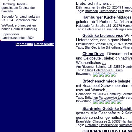
Brote, Schnittchen,
...
Hamburg United –
Dithmarscher Straße 23, 22049 Hambur
gemeinsam füreinander
Tags:
Brötchen
Lieferservice
Brot
Back
handeln!
Bergedorfer Landmarkt am
Hamburger Küche
Mittagess
23. + 24. September 2023
geliefert ab 1 Portion. Natürlic
WeWork eröffnet seinen
Haldesdorfer Straße 161, 22179 Ham
neuen Raum in Hamburg
Tags:
Lieferservice
Essen
Mittagessen
Eppendorfer
Getränke Lieferservice
Will
Landstrassenfest 2024
Lieferservice, der in ganz Hambur
Impressum
Datenschutz
Eimsbütteler Strasse 139, 22769 Ham
Tags:
Bier
Getränke
Bringdienst
Miner
China Drive
- Dimsum und an
und Geldbeutel, siehe: chinadrive
Wöchentliches
...
Am Rissener Bahnhof 15, 22559 Hambu
Tags:
China
Lieferservice
Essen
Bewertung:
Brötchenschmiede
belegte 
mit Roastbeef-Schweinebraten- 
usw. auf Wunsch
...
Dehnhaide 79, 20357 Hamburg Barmbek
Tags:
Brötchen
Partyservice
Lieferser
Bewertung:
Stardrinks Getränke Nacht
gestern. Alle Geschäfte zu? Kei
gerade so schön gemütlich
...
Bramfelder Chaussee 2, 20537 Hamb
Tags:
Getränke
Lieferservice
Notdiens
ÖKOPAPA BIO OBST GE