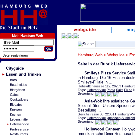
Mein Hamburg Web
Hamburg Web
>
Webguide
>
Es
Jetzt registrieren!
Seite in der Rubrik Lieferserv
Cityguide
Smileys Pizza Service
Smil
Essen und Trinken
in Hamburg. Die 16 Filialen dec
Bars
Smileys-Filiale in
...
Beachclubs
Hoheluftchaussee 112, 20253 Hamburg 
Biergärten
Tags:
Lieferservice
Pasta
Salat
Pizza
N
Bewertung:
Cafes
Cocktailbars
Asia-Wok
Ihre asiatische Ga
Eiscafes
Spezialitäten. Unsere Speisen w
Kneipen
Bestellung
...
Sierichstrasse 30, 22301 Hamburg
Win
Kochen
Tags:
Lieferservice
japanisch
Sushi
ch
Lebensmittel
Bewertung:
Lieferservice
Hollywood Canteen
Hollywo
Partyservice
amerikanische Diner-Restaurant
Restaurants