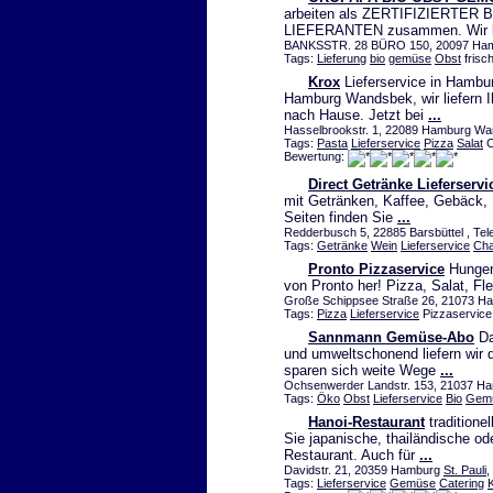
arbeiten als ZERTIFIZIERTER BI
LIEFERANTEN zusammen. Wir be
BANKSSTR. 28 BÜRO 150, 20097 Hamb
Tags:
Lieferung
bio
gemüse
Obst
frisc
Krox
Lieferservice in Hambu
Hamburg Wandsbek, wir liefern Ih
nach Hause. Jetzt bei
...
Hasselbrookstr. 1, 22089 Hamburg Wan
Tags:
Pasta
Lieferservice
Pizza
Salat
C
Bewertung:
Direct Getränke Lieferservi
mit Getränken, Kaffee, Gebäck,
Seiten finden Sie
...
Redderbusch 5, 22885 Barsbüttel , Tel
Tags:
Getränke
Wein
Lieferservice
Ch
Pronto Pizzaservice
Hunger
von Pronto her! Pizza, Salat, Fle
Große Schippsee Straße 26, 21073 
Tags:
Pizza
Lieferservice
Pizzaservice
Sannmann Gemüse-Abo
Da
und umweltschonend liefern wir d
sparen sich weite Wege
...
Ochsenwerder Landstr. 153, 21037 Ha
Tags:
Öko
Obst
Lieferservice
Bio
Gem
Hanoi-Restaurant
traditione
Sie japanische, thailändische od
Restaurant. Auch für
...
Davidstr. 21, 20359 Hamburg
St. Pauli
,
Tags:
Lieferservice
Gemüse
Catering