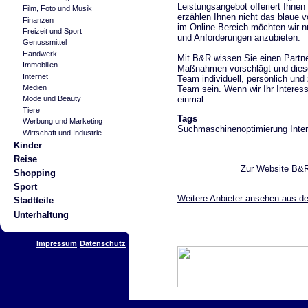
Leistungsangebot offeriert Ihnen
Film, Foto und Musik
erzählen Ihnen nicht das blaue 
Finanzen
im Online-Bereich möchten wir n
Freizeit und Sport
und Anforderungen anzubieten.
Genussmittel
Handwerk
Mit B&R wissen Sie einen Partner
Immobilien
Maßnahmen vorschlägt und diese
Internet
Team individuell, persönlich und
Medien
Team sein. Wenn wir Ihr Interes
einmal.
Mode und Beauty
Tiere
Tags
Werbung und Marketing
Suchmaschinenoptimierung
Inte
Wirtschaft und Industrie
Kinder
Reise
Zur Website
B&R
Shopping
Sport
Weitere Anbieter ansehen aus d
Stadtteile
Unterhaltung
Impressum
Datenschutz