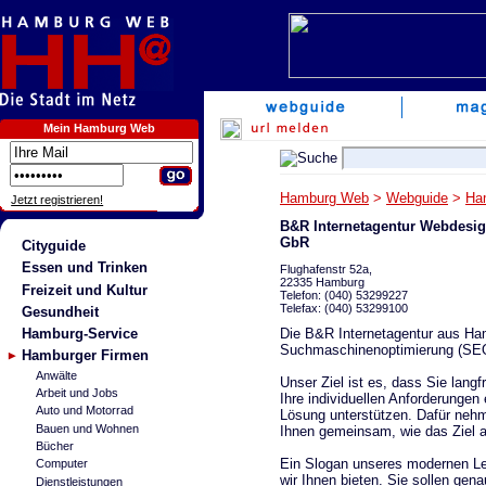
Mein Hamburg Web
Hamburg Web
>
Webguide
>
Ha
Jetzt registrieren!
B&R Internetagentur Webdesi
GbR
Cityguide
Essen und Trinken
Flughafenstr 52a,
22335 Hamburg
Freizeit und Kultur
Telefon: (040) 53299227
Telefax: (040) 53299100
Gesundheit
Die B&R Internetagentur aus Hamb
Hamburg-Service
Suchmaschinenoptimierung (SEO)
Hamburger Firmen
Anwälte
Unser Ziel ist es, dass Sie langf
Arbeit und Jobs
Ihre individuellen Anforderunge
Auto und Motorrad
Lösung unterstützen. Dafür nehm
Bauen und Wohnen
Ihnen gemeinsam, wie das Ziel am
Bücher
Ein Slogan unseres modernen Le
Computer
wir Ihnen bieten. Sie sollen gena
Dienstleistungen