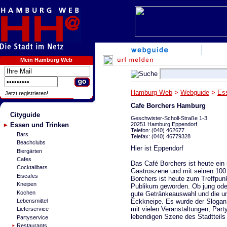
Mein Hamburg Web
Hamburg Web
>
Webguide
>
Es
Jetzt registrieren!
Cafe Borchers Hamburg
Cityguide
Geschwister-Scholl-Straße 1-3,
20251 Hamburg Eppendorf
Essen und Trinken
Telefon: (040) 462677
Bars
Telefax: (040) 46779328
Beachclubs
Hier ist Eppendorf
Biergärten
Cafes
Das Café Borchers ist heute ein
Cocktailbars
Gastroszene und mit seinen 100 
Eiscafes
Borchers ist heute zum Treffpunk
Kneipen
Publikum geworden. Ob jung oder 
Kochen
gute Getränkeauswahl und die un
Eckkneipe. Es wurde der Slogan 
Lebensmittel
mit vielen Veranstaltungen, Par
Lieferservice
lebendigen Szene des Stadtteils 
Partyservice
Restaurants