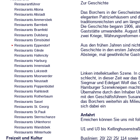
Zur Geschichte
Restaurantführer
Restaurants Altona
Das Borchers in der Geschwister
Restaurants Altstadt
eleganten Patrizierhäusern und d
Restaurants Ammersbek
traditionsreichsten und am län
Restaurants Barmbek
Die Geschichte begann 1906, als 
Restaurants Bramfeld
Gaststätte umwandelte. August 
Restaurants Dulsberg
zwei Kriege, Währungsreformen 
Restaurants Eimsbüttel
Aus den frühen Jahren sind nicht
Restaurants Eppendorf
Geschichte in den ersten Jahrze
Restaurants Glinde
Absteige, mal gewöhnliche Gasts
Restaurants Hafencity
Restaurants Harburg
Restaurants Innenstadt
Restaurants Lokstedt
Linken intellektuellen Szene. In
Restaurants Moorwerder
schlecht, in dieser Zeit war da
Restaurants Neustadt
Siegmar und Edelgart Wolf das 
Restaurants Poppenbüttel
Hamburger Szenekneipen machten.
Restaurants Rahlstedt
Übernahme durch den Inhaber U
mit den Geschäftsführern Susann
Restaurants Rotherbaum
das Borchers weiterhin als Milie
Restaurants Sasel
sich dabei ein
Restaurants St. Georg
Restaurants St.Pauli
Anfahrt
Restaurants Sternschanze
Erreichen können Sie uns mit f
Restaurants Uhlenhorst
Restaurants Wandsbek
U1 und U3 bis Kellinghusenstra
Restaurants Winterhude
Freizeit und Kultur
Buslinien: 20/ 22/ 25/ 114 sowie