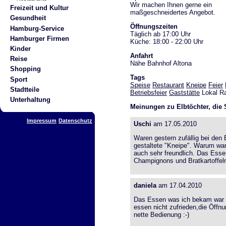
Wir machen Ihnen gerne ein
Freizeit und Kultur
maßgeschneidertes Angebot.
Gesundheit
Öffnungszeiten
Hamburg-Service
Täglich ab 17:00 Uhr
Hamburger Firmen
Küche: 18:00 - 22:00 Uhr
Kinder
Anfahrt
Reise
Nähe Bahnhof Altona
Shopping
Tags
Sport
Speise
Restaurant
Kneipe
Feier
Stadtteile
Betriebsfeier
Gaststätte
Lokal Ra
Unterhaltung
Meinungen zu Elbtöchter, die S
Impressum
Datenschutz
Uschi
am 17.05.2010
Waren gestern zufällig bei den 
gestaltete "Kneipe". Warum war
auch sehr freundlich. Das Esse
Champignons und Bratkartoffeln
daniela
am 17.04.2010
Das Essen was ich bekam war re
essen nicht zufrieden,die Öffnu
nette Bedienung :-)