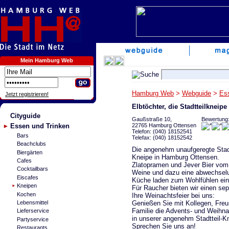
Mein Hamburg Web
Hamburg Web
>
Webguide
>
Es
Jetzt registrieren!
Elbtöchter, die Stadtteilkneipe
Cityguide
Gaußstraße 10,
Bewertung
22765 Hamburg Ottensen
Essen und Trinken
Telefon: (040) 18152541
Bars
Telefax: (040) 18152542
Beachclubs
Die angenehm unaufgeregte Stadt
Biergärten
Kneipe in Hamburg Ottensen.
Cafes
Zlatopramen und Jever Bier vom
Cocktailbars
Weine und dazu eine abwechsel
Eiscafes
Küche laden zum Wohlfühlen ein
Kneipen
Für Raucher bieten wir einen se
Kochen
Ihre Weinachtsfeier bei uns:
Genießen Sie mit Kollegen, Fre
Lebensmittel
Familie die Advents- und Weihna
Lieferservice
in unserer angenehm Stadtteil-K
Partyservice
Sprechen Sie uns an!
Restaurants