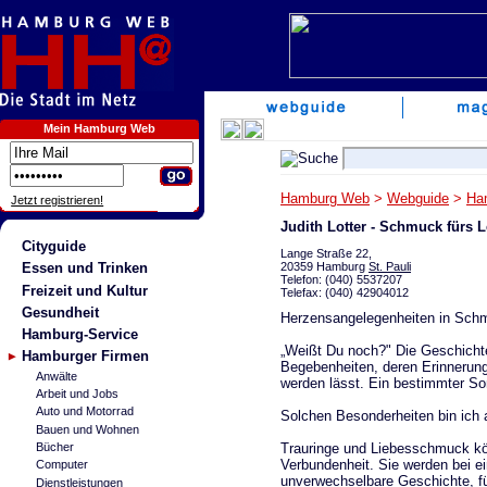
Mein Hamburg Web
Hamburg Web
>
Webguide
>
Ha
Jetzt registrieren!
Judith Lotter - Schmuck fürs 
Cityguide
Lange Straße 22,
20359 Hamburg
St. Pauli
Essen und Trinken
Telefon: (040) 5537207
Freizeit und Kultur
Telefax: (040) 42904012
Gesundheit
Herzensangelegenheiten in Schm
Hamburg-Service
„Weißt Du noch?" Die Geschichte
Hamburger Firmen
Begebenheiten, deren Erinnerun
Anwälte
werden lässt. Ein bestimmter So
Arbeit und Jobs
Auto und Motorrad
Solchen Besonderheiten bin ich a
Bauen und Wohnen
Trauringe und Liebesschmuck kön
Bücher
Verbundenheit. Sie werden bei ei
Computer
unverwechselbare Geschichte, f
Dienstleistungen