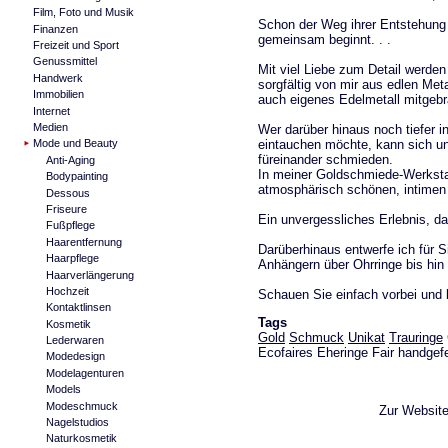
Film, Foto und Musik
Schon der Weg ihrer Entstehung w
Finanzen
gemeinsam beginnt. . .
Freizeit und Sport
Genussmittel
Mit viel Liebe zum Detail werde
Handwerk
sorgfältig von mir aus edlen Met
Immobilien
auch eigenes Edelmetall mitge
Internet
Medien
Wer darüber hinaus noch tiefer
eintauchen möchte, kann sich unt
Mode und Beauty
füreinander schmieden.
Anti-Aging
In meiner Goldschmiede-Werksta
Bodypainting
atmosphärisch schönen, intimen 
Dessous
Friseure
Ein unvergessliches Erlebnis, d
Fußpflege
Haarentfernung
Darüberhinaus entwerfe ich für S
Haarpflege
Anhängern über Ohrringe bis hin 
Haarverlängerung
Hochzeit
Schauen Sie einfach vorbei und l
Kontaktlinsen
Tags
Kosmetik
Gold
Schmuck
Unikat
Trauringe
Lederwaren
Ecofaires Eheringe Fair handgefe
Modedesign
Modelagenturen
Models
Modeschmuck
Zur Websit
Nagelstudios
Naturkosmetik