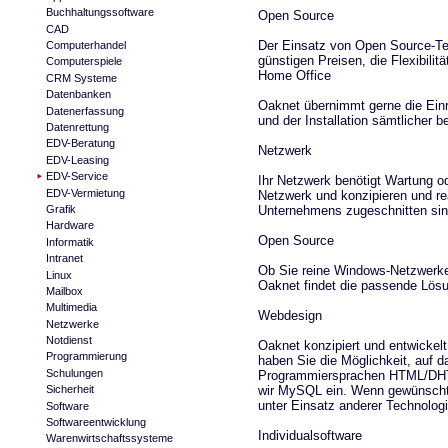
Buchhaltungssoftware
Open Source
CAD
Der Einsatz von Open Source-Te
Computerhandel
günstigen Preisen, die Flexibili
Computerspiele
Home Office
CRM Systeme
Datenbanken
Oaknet übernimmt gerne die Einr
Datenerfassung
und der Installation sämtlicher b
Datenrettung
EDV-Beratung
Netzwerk
EDV-Leasing
EDV-Service
Ihr Netzwerk benötigt Wartung od
EDV-Vermietung
Netzwerk und konzipieren und rea
Unternehmens zugeschnitten sin
Grafik
Hardware
Open Source
Informatik
Intranet
Ob Sie reine Windows-Netzwerke 
Linux
Oaknet findet die passende Lösu
Mailbox
Multimedia
Webdesign
Netzwerke
Notdienst
Oaknet konzipiert und entwicke
Programmierung
haben Sie die Möglichkeit, auf 
Schulungen
Programmiersprachen HTML/DHT
wir MySQL ein. Wenn gewünscht od
Sicherheit
unter Einsatz anderer Technolog
Software
Softwareentwicklung
Individualsoftware
Warenwirtschaftssysteme