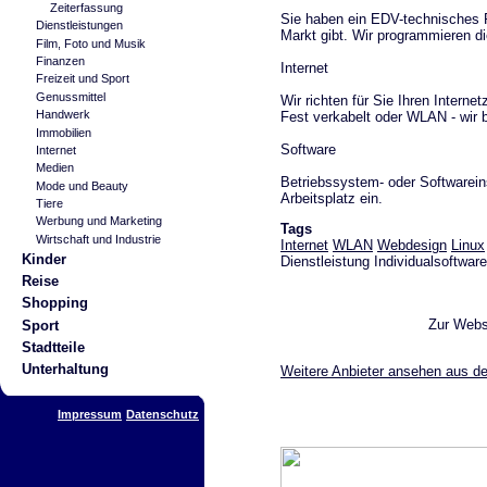
Zeiterfassung
Sie haben ein EDV-technisches 
Dienstleistungen
Markt gibt. Wir programmieren d
Film, Foto und Musik
Finanzen
Internet
Freizeit und Sport
Genussmittel
Wir richten für Sie Ihren Interne
Handwerk
Fest verkabelt oder WLAN - wir 
Immobilien
Software
Internet
Medien
Betriebssystem- oder Softwareins
Mode und Beauty
Arbeitsplatz ein.
Tiere
Werbung und Marketing
Tags
Wirtschaft und Industrie
Internet
WLAN
Webdesign
Linux
Kinder
Dienstleistung Individualsoftwa
Reise
Shopping
Zur Webs
Sport
Stadtteile
Unterhaltung
Weitere Anbieter ansehen aus d
Impressum
Datenschutz