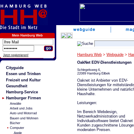
Mein Hamburg Web
Hamburg Web
>
Webguide
>
Ha
Jetzt registrieren!
OakNet EDV-Dienstleistungen
Cityguide
Schlegelsweg 6,
22089 Hamburg Eilbek
Essen und Trinken
Freizeit und Kultur
Oaknet ist Anbieter von EDV-
Dienstleistungen für mittelständ
Gesundheit
kleine Unternehmen und natürlich
Hamburg-Service
Haushalte.
Hamburger Firmen
Leistungen:
Anwälte
Arbeit und Jobs
Im Bereich Webdesign,
Auto und Motorrad
Netzwerkadministration und
Bauen und Wohnen
Individualsoftware bietet Oaknet
Bücher
Kunden zugeschnittene Lösunge
Computer
moderaten Preisen.
Apple