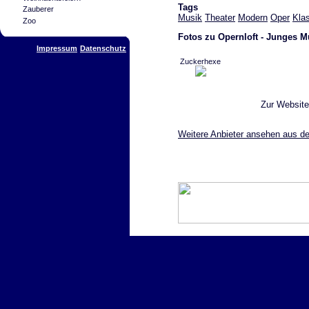
Tags
Zauberer
Musik
Theater
Modern
Oper
Kla
Zoo
Fotos zu Opernloft - Junges Mu
Impressum
Datenschutz
Zuckerhexe
Zur Websit
Weitere Anbieter ansehen aus de