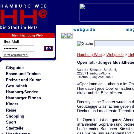
Mein Hamburg Web
Hamburg Web
>
Webguide
>
Unt
Jetzt registrieren!
Opernloft - Junges Musiktheter
Cityguide
Van-der-Smissen-Straße 4,
22767 Hamburg
Altona
Essen und Trinken
Telefon: (040) 25491040
Freizeit und Kultur
#Oper kann geil - aber nur im Op
Gesundheit
Hier dauert jede Oper erfrische
Hamburg-Service
direkt auf die Elbe blicken.
Hamburger Firmen
Das stylische Theater wurde in 
Kinder
Großzügige Glasflächen geben de
Reise
Decken und modernste Technik m
Shopping
Im Opernloft ist der ganze Aben
Sport
strahlenden Sopranen und betö
Stadtteile
berückenden Baritonen. Sie sitz
das Sie bei uns selbstverständli