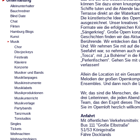
Unterhaltung
können Sie dazu einen knusprig
Alleinunterhalter
Schiffe tuten und die Abende lau
Bauchredner
Terrasse direkt an der Waterkant
Blind Date
Die künstlerische Idee des Oper
Chat
ausgezeichnet. Unser kreatives 
Flirten
Formate wie die erfolgreichen K
„Sängerkrieg“. Große Opern konze
Hamburg Blogs
Geschichten finden wir das Aktu
Kunst
Berührende. Wir entdecken das 
Musik
Und: Wir nehmen Sie mit auf die 
Chor
Seefahrt war, so nehmen auch wir 
Discjockeys
„Tosca“, mit „La Bohème“ in die 
Festivals
„Perlenfischern“. Gehen Sie mit
Klaviere
verlassen!
Konzerte
Musiker und Bands
Allein die Location ist ein Ges
Musikfanpages
Melodien der großen Opernkompo
Musikinstrumente
Ensembles. Und dann noch die Lic
Musiklabels
Wir, das sind die Menschen, die 
Musikproduktionen
drei Leiterinnen, die jeden Aben
Musikunterricht
Team, das den Esprit dieses Thea
Musikverlage
Sie im Opernloft herzlich willko
Partybands
Tanzmusik
Anfahrt
Tonstudios
Mit öffentlichen Verkehrsmitteln:
Singles
Bus 111 "Große Elbstraße"
Tickets
S1/S3 Königstraße
Weihnachten
Fähre Docklands
Weihnachtsfeiern